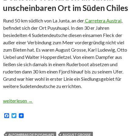
unscheinbaren Ort im Süden Chiles
Rund 50 km südlich von La Junta, an der
Carretera Austral
,
befindet sich der Ort Puyuhuapi. In den 30 er Jahren
besiedelten 4 Sudetendeutsche diesen einsamen Fleck der
außer einer Verbindung zum Meer vordergründig nicht viel
zum Bieten hat. Es waren August Grosse, Karl Ludewig, Otto
Uebel und Walter
Hopper
dietzel. Von einem Dampfer aus
ließen sie sich damals in einem Ruderboot absetzen und
ruderten dann 30 km einen Fjord hinauf bis zu seinem Ufer.
Grund war hier wohl in erster Linie ein Siedlungsgebiet für
weitere Sudetendeutsche zu errichten.
Teppichfabrik von Puyuhuapi, Chile
weiterlesen
→
F
T
a
w
c
i
e
t
b
t
ALFOMBRAS DE PUYUHUAPI
AUGUST GROSSE