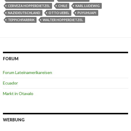
o
e
CERVEZA HOPPERDIETZEL
CHILE
KARL LUDEWIG
o
r
k
NAZIDEUTSCHLAND
OTTO UEBEL
PUYUHUAPI
TEPPICHFARBRIK
WALTER HOPPERDIETZEL
FORUM
Forum Lateinamerikareisen
Ecuador
Markt in Otavalo
WERBUNG