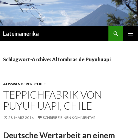
Suchen
Lateinamerika
ZUM
PRIMÄR
INHALT
MENÜ
SPRINGEN
Schlagwort-Archive: Alfombras de Puyuhuapi
AUSWANDERER
,
CHILE
TEPPICHFABRIK VON
PUYUHUAPI, CHILE
28. MÄRZ 2016
SCHREIBE EINEN KOMMENTAR
Deutsche Wertarbeit an einem