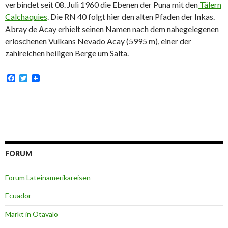
verbindet seit 08. Juli 1960 die Ebenen der Puna mit den
Tälern
Calchaquies
. Die RN 40 folgt hier den alten Pfaden der Inkas.
Abray de Acay erhielt seinen Namen nach dem nahegelegenen
erloschenen Vulkans Nevado Acay (5995 m), einer der
zahlreichen heiligen Berge um Salta.
F
T
a
w
c
i
e
t
b
t
o
e
o
r
k
FORUM
Forum Lateinamerikareisen
Ecuador
Markt in Otavalo