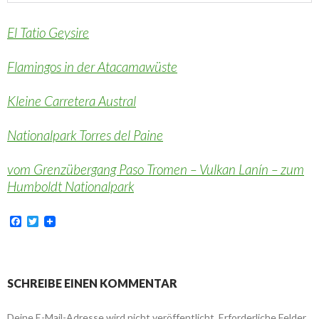
El Tatio Geysire
Flamingos in der Atacamawüste
Kleine Carretera Austral
Nationalpark Torres del Paine
vom Grenzübergang Paso Tromen – Vulkan Lanín – zum
Humboldt Nationalpark
F
T
a
w
c
i
e
t
b
t
o
e
SCHREIBE EINEN KOMMENTAR
o
r
k
Deine E-Mail-Adresse wird nicht veröffentlicht.
Erforderliche Felder