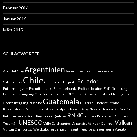
Februar 2016
Januar 2016
März 2015
SCHLAGWÖRTER
Argentinien
Abra del Acay
Ascensores
Biosphärenreservat
Chile
Ecuador
Calchaquíes
Chimborazo
Diaguita
Entfernung zum Erdmittelpunkt
Erdmittelpunkt
Erdölexploration
Erdölförderung
Fallbeschleunigung
Geld für Bäume statt Öl
Genozid
Gravitationsbeschleunigung
Guatemala
Grenzübergang Paso Sico
Huaorani
Höchste Straße
Küstenstraße
Mount Everest
Nationalpark
Navado Acay
Nevado Huascarán
Paso Sico
RN 40
Petroamazonas
Puna
Puyuhuapi
Quilmes
Ruinen
Ruinen von Quilmes
UNESCO
Vulkan
Tucumán
Valle Calchaquies
Valparaíso
Volk der Quilmes
Vulkan Chimborazo
Weltkulturerbe
Yasuní
Zentrifugalbeschleunigung
Äquator