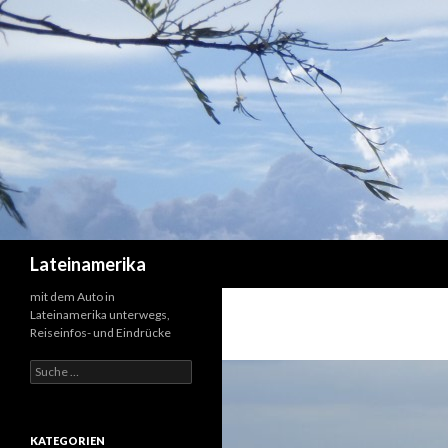
Suchen
Lateinamerika
mit dem Auto in
Lateinamerika unterwegs,
Reiseinfos- und Eindrücke
Suche
nach:
KATEGORIEN