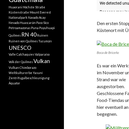
Huaorani
Höchste Straße
Küstenstraße
Mount Everest
Nationalpark
Navado Acay
Den ersten Stop
Nevado Huascarán
Paso Sico
Petroamazonas
Puna
Puyuhuapi
Küstenort mit Ü
RN 40
Quilmes
Ruinen
Ruinen von Quilmes
Tucumán
UNESCO
Boca de Briceño
Valle Calchaquies
Valparaíso
Vulkan
Volk der Quilmes
Es war ein Werk
Vulkan Chimborazo
im November un
Weltkulturerbe
Yasuní
Zentrifugalbeschleunigung
Strand war wie
Äquator
ausgestorben.
Geschlossene Fa
Food-Tiendas un
hier eventuell 
begegnen.