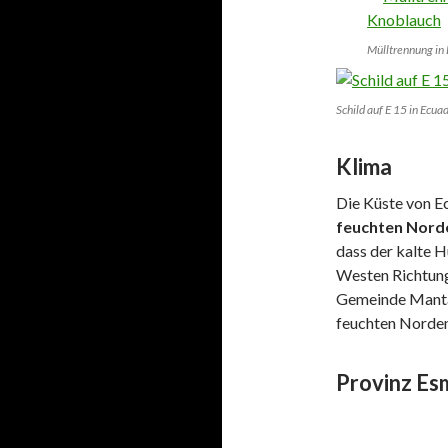
Mülltrennung in 
Schild auf E 15 in Ecua
Klima
Die Küste von Ec
feuchten Norde
dass der kalte 
Westen Richtung 
Gemeinde Manta.
feuchten Norden
Provinz Es