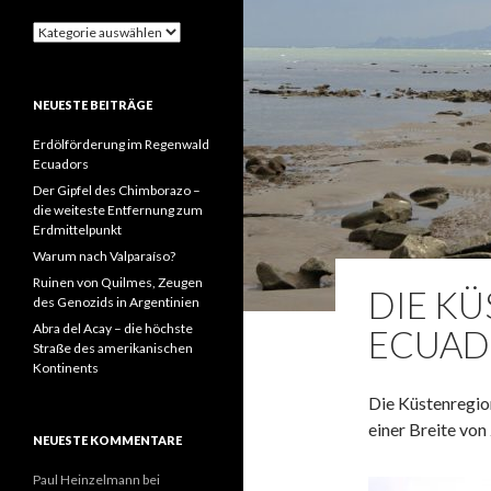
Kategorien
NEUESTE BEITRÄGE
Erdölförderung im Regenwald
Ecuadors
Der Gipfel des Chimborazo –
die weiteste Entfernung zum
Erdmittelpunkt
Warum nach Valparaíso?
Ruinen von Quilmes, Zeugen
DIE K
des Genozids in Argentinien
Abra del Acay – die höchste
ECUA
Straße des amerikanischen
Kontinents
Die Küstenregio
einer Breite von
NEUESTE KOMMENTARE
Paul Heinzelmann
bei