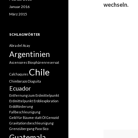
wechseln.
Januar 2016
März 2015
SCHLAGWÖRTER
Abra del Acay
Argentinien
Ascensores
Biosphärenreservat
Chile
Calchaquíes
Chimborazo
Diaguita
Ecuador
Entfernung zum Erdmittelpunkt
Erdmittelpunkt
Erdölexploration
Erdölförderung
Fallbeschleunigung
Geld für Bäume statt Öl
Genozid
Gravitationsbeschleunigung
Grenzübergang Paso Sico
Guatemala