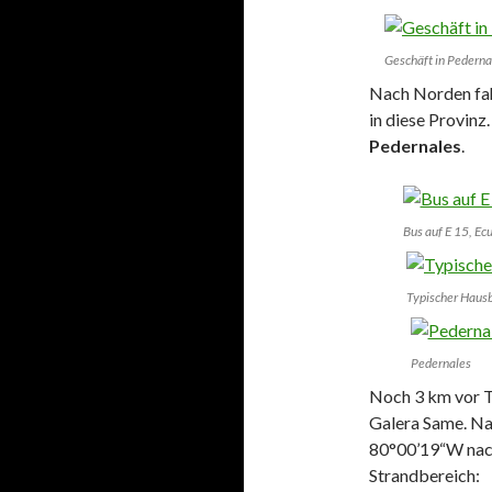
Geschäft in Pederna
Nach Norden fah
in diese Provinz
Pedernales
.
Bus auf E 15, Ec
Typischer Haus
Pedernales
Noch 3 km vor To
Galera Same. Na
80°00’19“W nach
Strandbereich: