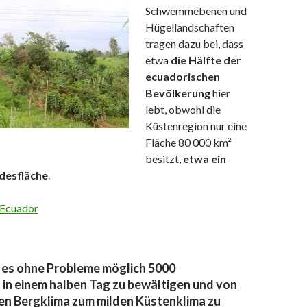
Schwemmebenen und
Hügellandschaften
tragen dazu bei, dass
etwa
die Hälfte der
ecuadorischen
Bevölkerung
hier
lebt, obwohl die
Küstenregion nur eine
Fläche 80 000 km²
besitzt,
etwa ein
ndesfläche
.
t es ohne Probleme möglich 5000
in einem halben Tag zu bewältigen und von
en Bergklima zum milden Küstenklima zu