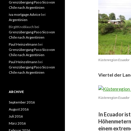
Grenzübergang Paso Sico von
Chile nach Argentinien
iva mortgage Advice
bei
Argentinien
BirgitKnoblauch
bei
Grenzübergang Paso Sico von
Chile nach Argentinien
Paul Heinzelmann
bei
Grenzübergang Paso Sico von
Chile nach Argentinien
Küstenregion Ecuador
Paul Heinzelmann
bei
Grenzübergang Paso Sico von
Chile nach Argentinien
Viertel der La
ARCHIVE
Küstenregion Ecuador
September 2016
August 2016
In Ecuador is
Juli 2016
Höhenmetern 
März 2016
einem extrem
Februar 2016