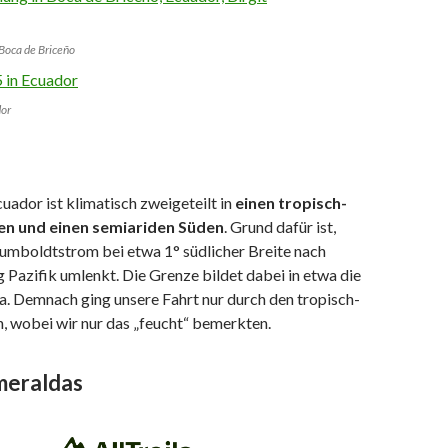
Boca de Briceño
dor
uador ist klimatisch zweigeteilt in
einen tropisch-
n und einen semiariden Süden
. Grund dafür ist,
Humboldtstrom bei etwa 1° südlicher Breite nach
Pazifik umlenkt. Die Grenze bildet dabei in etwa die
 Demnach ging unsere Fahrt nur durch den tropisch-
, wobei wir nur das „feucht“ bemerkten.
meraldas