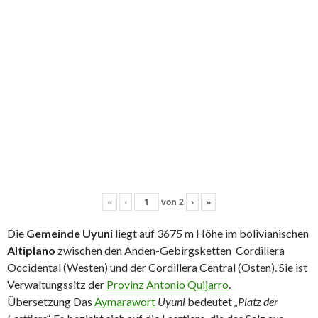
«
‹
von
2
›
»
Die
Gemeinde Uyuni
liegt auf 3675 m Höhe im bolivianischen
Altiplano
zwischen den Anden-Gebirgsketten Cordillera
Occidental (Westen) und der Cordillera Central (Osten). Sie ist
Verwaltungssitz der
Provinz Antonio Quijarro
.
Übersetzung Das
Aymarawort
Uyuni
bedeutet
„Platz der