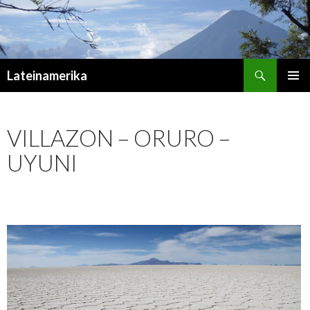
Suchen
Lateinamerika
ZUM
PRIMÄR
INHALT
MENÜ
SPRINGEN
VILLAZON – ORURO –
UYUNI