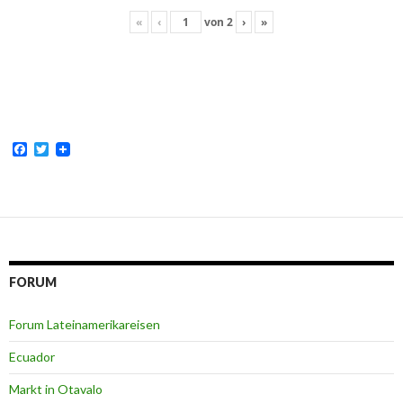
«
‹
von
2
›
»
F
T
a
w
c
i
e
t
b
t
o
e
o
r
k
FORUM
Forum Lateinamerikareisen
Ecuador
Markt in Otavalo