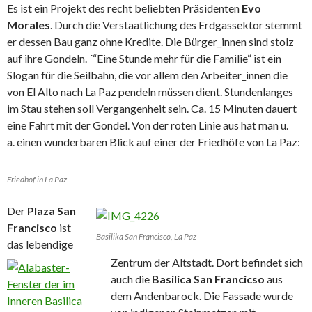
Es ist ein Projekt des recht beliebten Präsidenten
Evo
Morales
. Durch die Verstaatlichung des Erdgassektor stemmt
er dessen Bau ganz ohne Kredite. Die Bürger_innen sind stolz
auf ihre Gondeln. ´“Eine Stunde mehr für die Familie“ ist ein
Slogan für die Seilbahn, die vor allem den Arbeiter_innen die
von El Alto nach La Paz pendeln müssen dient. Stundenlanges
im Stau stehen soll Vergangenheit sein. Ca. 15 Minuten dauert
eine Fahrt mit der Gondel. Von der roten Linie aus hat man u.
a. einen wunderbaren Blick auf einer der Friedhöfe von La Paz:
Friedhof in La Paz
Der
Plaza San
Francisco
ist
Basilika San Francisco, La Paz
das lebendige
Zentrum der Altstadt.
Dort befindet sich
auch die
Basilica San Francicso
aus
dem Andenbarock. Die Fassade wurde