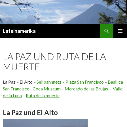
Suchen
Lateinamerika
ZUM
PRIMÄR
INHALT
MENÜ
SPRINGEN
LA PAZ UND RUTA DE LA
MUERTE
La Paz – El Alto –
Seilbahnnetz
–
Plaza San Francisco
–
Basilica
San Francisco
–
Coca Museum
–
Mercado de las Brujas
–
Valle
de la Luna
–
Ruta de la muerte
–
La Paz und El Alto