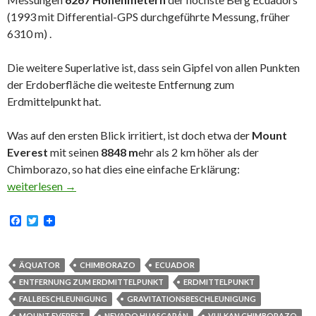
(1993 mit Differential-GPS durchgeführte Messung, früher
6310 m) .
Die weitere Superlative ist, dass sein Gipfel von allen Punkten
der Erdoberfläche die weiteste Entfernung zum
Erdmittelpunkt hat.
Was auf den ersten Blick irritiert, ist doch etwa der
Mount
Everest
mit seinen
8848 m
ehr als 2 km höher als der
Chimborazo, so hat dies eine einfache Erklärung:
Der Gipfel des Chimborazo – die weiteste Entfernung zum Erdm
weiterlesen
→
F
T
a
w
c
i
e
t
b
t
ÄQUATOR
CHIMBORAZO
ECUADOR
o
e
ENTFERNUNG ZUM ERDMITTELPUNKT
ERDMITTELPUNKT
o
r
k
FALLBESCHLEUNIGUNG
GRAVITATIONSBESCHLEUNIGUNG
MOUNT EVEREST
NEVADO HUASCARÁN
VULKAN CHIMBORAZO