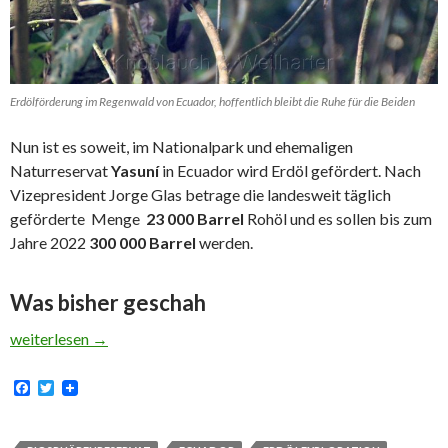
Erdölförderung im Regenwald von Ecuador, hoffentlich bleibt die Ruhe für die Beiden
Nun ist es soweit, im Nationalpark und ehemaligen
Naturreservat
Yasuní
in Ecuador wird Erdöl gefördert. Nach
Vizepresident Jorge Glas betrage die landesweit täglich
geförderte Menge
23 000 Barrel
Rohöl und es sollen bis zum
Jahre 2022
300 000 Barrel
werden.
Was bisher geschah
Erdölförderung im Regenwald Ecuadors
weiterlesen
→
F
T
a
w
c
i
e
t