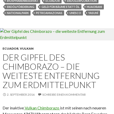
b
t
BIOSPHÄRENRESERVAT
ECUADOR
ERDÖLEXPLORATION
o
e
ERDÖLFÖRDERUNG
GELD FÜR BÄUME STATT ÖL
HUAORANI
o
r
k
NATIONALPARK
PETROAMAZONAS
UNESCO
YASUNÍ
ECUADOR
,
VULKAN
DER GIPFEL DES
CHIMBORAZO – DIE
WEITESTE ENTFERNUNG
ZUM ERDMITTELPUNKT
2. SEPTEMBER 2016
SCHREIBE EINEN KOMMENTAR
Der inaktive
Vulkan Chimborazo
ist mit seinen nach neueren
Messungen
6267 Höhenmetern
der höchste Berg Ecuadors