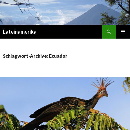
Suchen
Lateinamerika
ZUM
PRIMÄR
INHALT
MENÜ
SPRINGEN
Schlagwort-Archive: Ecuador