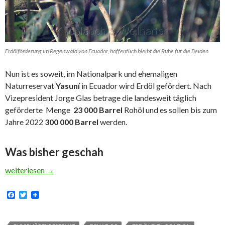
Erdölförderung im Regenwald von Ecuador, hoffentlich bleibt die Ruhe für die Beiden
Nun ist es soweit, im Nationalpark und ehemaligen
Naturreservat
Yasuní
in Ecuador wird Erdöl gefördert. Nach
Vizepresident Jorge Glas betrage die landesweit täglich
geförderte Menge
23 000 Barrel
Rohöl und es sollen bis zum
Jahre 2022
300 000 Barrel
werden.
Was bisher geschah
Erdölförderung im Regenwald Ecuadors
weiterlesen
→
F
T
a
w
c
i
e
t