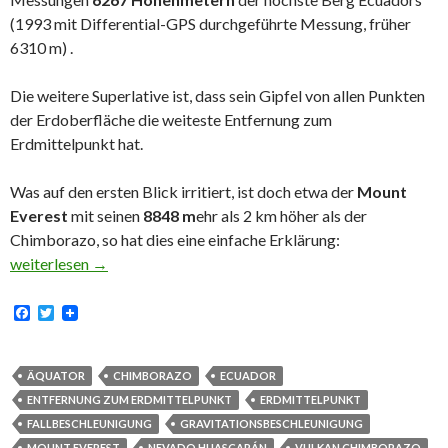
(1993 mit Differential-GPS durchgeführte Messung, früher
6310 m) .
Die weitere Superlative ist, dass sein Gipfel von allen Punkten
der Erdoberfläche die weiteste Entfernung zum
Erdmittelpunkt hat.
Was auf den ersten Blick irritiert, ist doch etwa der
Mount
Everest
mit seinen
8848 m
ehr als 2 km höher als der
Chimborazo, so hat dies eine einfache Erklärung:
Der Gipfel des Chimborazo – die weiteste Entfernung zum Erdm
weiterlesen
→
F
T
a
w
c
i
e
t
b
t
ÄQUATOR
CHIMBORAZO
ECUADOR
o
e
ENTFERNUNG ZUM ERDMITTELPUNKT
ERDMITTELPUNKT
o
r
k
FALLBESCHLEUNIGUNG
GRAVITATIONSBESCHLEUNIGUNG
MOUNT EVEREST
NEVADO HUASCARÁN
VULKAN CHIMBORAZO