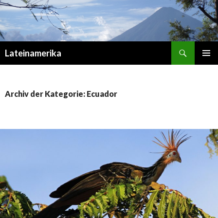
Suchen
Lateinamerika
ZUM
PRIMÄR
INHALT
MENÜ
SPRINGEN
Archiv der Kategorie: Ecuador