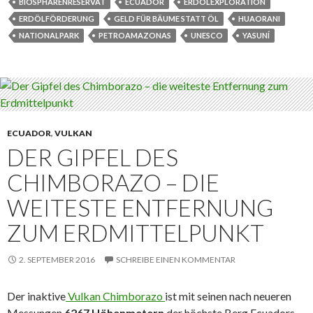
b
t
BIOSPHÄRENRESERVAT
ECUADOR
ERDÖLEXPLORATION
o
e
ERDÖLFÖRDERUNG
GELD FÜR BÄUME STATT ÖL
HUAORANI
o
r
k
NATIONALPARK
PETROAMAZONAS
UNESCO
YASUNÍ
ECUADOR
,
VULKAN
DER GIPFEL DES
CHIMBORAZO – DIE
WEITESTE ENTFERNUNG
ZUM ERDMITTELPUNKT
2. SEPTEMBER 2016
SCHREIBE EINEN KOMMENTAR
Der inaktive
Vulkan Chimborazo
ist mit seinen nach neueren
Messungen
6267 Höhenmetern
der höchste Berg Ecuadors