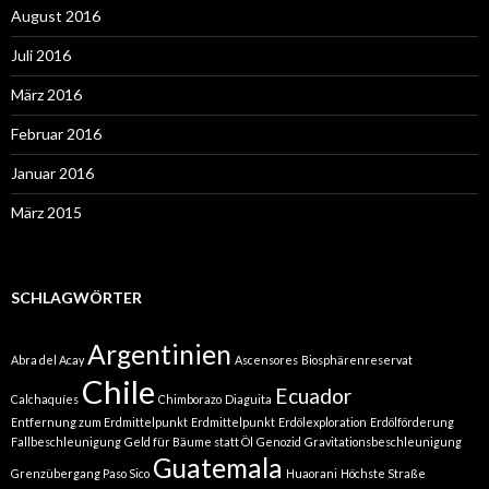
August 2016
Juli 2016
März 2016
Februar 2016
Januar 2016
März 2015
SCHLAGWÖRTER
Argentinien
Abra del Acay
Ascensores
Biosphärenreservat
Chile
Ecuador
Calchaquíes
Chimborazo
Diaguita
Entfernung zum Erdmittelpunkt
Erdmittelpunkt
Erdölexploration
Erdölförderung
Fallbeschleunigung
Geld für Bäume statt Öl
Genozid
Gravitationsbeschleunigung
Guatemala
Grenzübergang Paso Sico
Huaorani
Höchste Straße