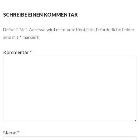
e
t
b
t
o
e
SCHREIBE EINEN KOMMENTAR
o
r
k
Deine E-Mail-Adresse wird nicht veröffentlicht.
Erforderliche Felder
sind mit
*
markiert
Kommentar
*
Name
*