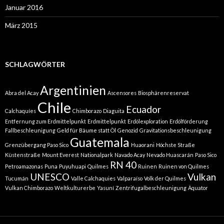
Januar 2016
März 2015
SCHLAGWÖRTER
Argentinien
Abra del Acay
Ascensores
Biosphärenreservat
Chile
Ecuador
Calchaquíes
Chimborazo
Diaguita
Entfernung zum Erdmittelpunkt
Erdmittelpunkt
Erdölexploration
Erdölförderung
Fallbeschleunigung
Geld für Bäume statt Öl
Genozid
Gravitationsbeschleunigung
Guatemala
Grenzübergang Paso Sico
Huaorani
Höchste Straße
Küstenstraße
Mount Everest
Nationalpark
Navado Acay
Nevado Huascarán
Paso Sico
RN 40
Petroamazonas
Puna
Puyuhuapi
Quilmes
Ruinen
Ruinen von Quilmes
UNESCO
Vulkan
Tucumán
Valle Calchaquies
Valparaíso
Volk der Quilmes
Vulkan Chimborazo
Weltkulturerbe
Yasuní
Zentrifugalbeschleunigung
Äquator