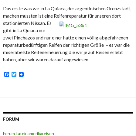
Das erste was wir in La Quiaca, der argentinischen Grenzstadt,
machen mussten ist eine Reifenreparatur für unseren dort
stationierten Nissan.
Es
gibt in La Quiaca nur
zwei Pinchazos und nur einer hatte einen völlig abgefahrenen
reparaturbedürftigen Reifen der richtigen Größe – es war die
miserabelste Reifenerneuerung die wir je auf Reisen erlebt
haben, aber wir waren darauf angewiesen.
F
T
a
w
c
i
e
t
b
t
o
e
o
r
k
FORUM
Forum Lateinamerikareisen