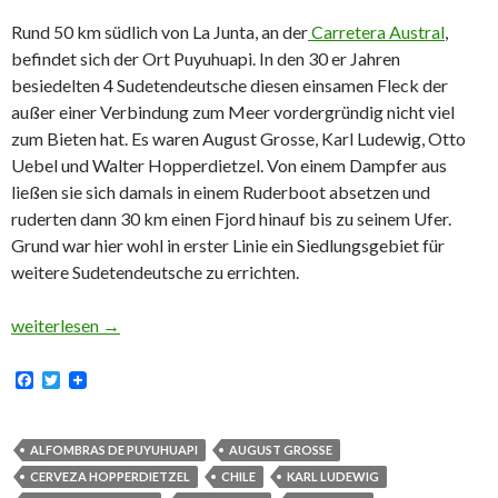
Rund 50 km südlich von La Junta, an der
Carretera Austral
,
befindet sich der Ort Puyuhuapi. In den 30 er Jahren
besiedelten 4 Sudetendeutsche diesen einsamen Fleck der
außer einer Verbindung zum Meer vordergründig nicht viel
zum Bieten hat. Es waren August Grosse, Karl Ludewig, Otto
Uebel und Walter
Hopper
dietzel. Von einem Dampfer aus
ließen sie sich damals in einem Ruderboot absetzen und
ruderten dann 30 km einen Fjord hinauf bis zu seinem Ufer.
Grund war hier wohl in erster Linie ein Siedlungsgebiet für
weitere Sudetendeutsche zu errichten.
Teppichfabrik von Puyuhuapi, Chile
weiterlesen
→
F
T
a
w
c
i
e
t
b
t
ALFOMBRAS DE PUYUHUAPI
AUGUST GROSSE
o
e
CERVEZA HOPPERDIETZEL
CHILE
KARL LUDEWIG
o
r