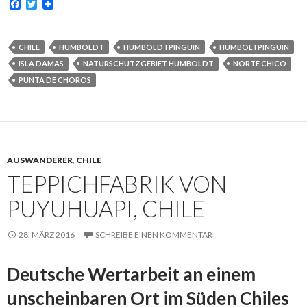
F
T
a
w
c
i
e
t
b
t
CHILE
HUMBOLDT
HUMBOLDTPINGUIN
HUMBOLTPINGUIN
o
e
ISLA DAMAS
NATURSCHUTZGEBIET HUMBOLDT
NORTE CHICO
o
r
k
PUNTA DE CHOROS
AUSWANDERER
,
CHILE
TEPPICHFABRIK VON
PUYUHUAPI, CHILE
28. MÄRZ 2016
SCHREIBE EINEN KOMMENTAR
Deutsche Wertarbeit an einem
unscheinbaren Ort im Süden Chiles