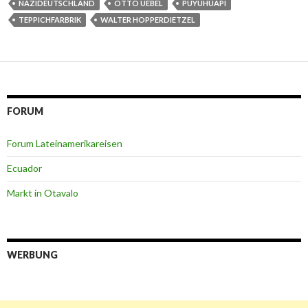
k
NAZIDEUTSCHLAND
OTTO UEBEL
PUYUHUAPI
TEPPICHFARBRIK
WALTER HOPPERDIETZEL
FORUM
Forum Lateinamerikareisen
Ecuador
Markt in Otavalo
WERBUNG