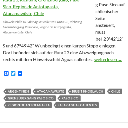
g Paso Sico auf
chilenischer
Seite
Hinweisschild zu Salar aguas calientes, Ruta 23, Richtung
ansteuert,
Grenzübergang Paso Sico, Region de Antofagasta,
muss
Atacamawüste, Chile
bei 23°42’12“
S und 67°49’42“ W unbedingt einen kurzen Stopp einlegen.
Dort befindet sich auf der Ruta 23 eine Abzweigung nach
Grenzübergang Pa
rechts mit dem Hinweisschild Aguas calientes.
weiterlesen
→
F
T
a
w
c
i
e
t
b
t
ARGENTINIEN
ATACAMAWÜSTE
BIRGIT KNOBLAUCH
CHILE
o
e
GRENZÜBERGANG PASO SICO
PASO SICO
o
r
k
REGION DE ANTOFAGASTA
SALAR AGUAS CALIENTES