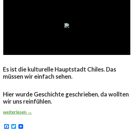
Es ist die kulturelle Hauptstadt Chiles. Das
müssen wir einfach sehen.
Hier wurde Geschichte geschrieben, da wollten
wir uns reinfühlen.
Warum nach Valparaíso?
weiterlesen
→
F
T
a
w