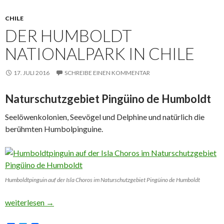
CHILE
DER HUMBOLDT
NATIONALPARK IN CHILE
17. JULI 2016
SCHREIBE EINEN KOMMENTAR
Naturschutzgebiet Pingüino de Humboldt
Seelöwenkolonien, Seevögel und Delphine und natürlich die
berühmten Humbolpinguine.
Humboldtpinguin auf der Isla Choros im Naturschutzgebiet Pingüino de Humboldt
Der Humboldt Nationalpark in Chile
weiterlesen
→