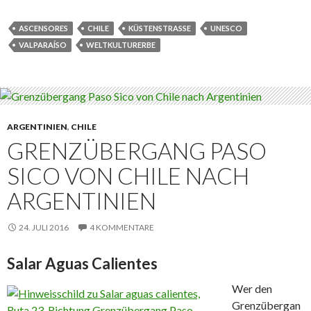
c
i
e
t
b
t
ASCENSORES
CHILE
KÜSTENSTRASSE
UNESCO
o
e
VALPARAÍSO
WELTKULTURERBE
o
r
k
ARGENTINIEN
,
CHILE
GRENZÜBERGANG PASO
SICO VON CHILE NACH
ARGENTINIEN
24. JULI 2016
4 KOMMENTARE
Salar Aguas Calientes
Wer den
Grenzübergan