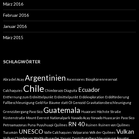
März 2016
Februar 2016
Januar 2016
März 2015
SCHLAGWÖRTER
Argentinien
Abra del Acay
Ascensores
Biosphärenreservat
Chile
Ecuador
Calchaquíes
Chimborazo
Diaguita
Entfernung zum Erdmittelpunkt
Erdmittelpunkt
Erdölexploration
Erdölförderung
Fallbeschleunigung
Geld für Bäume statt Öl
Genozid
Gravitationsbeschleunigung
Guatemala
Grenzübergang Paso Sico
Huaorani
Höchste Straße
Küstenstraße
Mount Everest
Nationalpark
Navado Acay
Nevado Huascarán
Paso Sico
RN 40
Petroamazonas
Puna
Puyuhuapi
Quilmes
Ruinen
Ruinen von Quilmes
UNESCO
Vulkan
Tucumán
Valle Calchaquies
Valparaíso
Volk der Quilmes
Vulkan Chimborazo
Weltkulturerbe
Yasuní
Zentrifugalbeschleunigung
Äquator