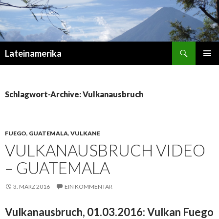
Suchen
Lateinamerika
ZUM
PRIMÄR
INHALT
MENÜ
SPRINGEN
Schlagwort-Archive: Vulkanausbruch
FUEGO
,
GUATEMALA
,
VULKANE
VULKANAUSBRUCH VIDEO
– GUATEMALA
3. MÄRZ 2016
EIN KOMMENTAR
Vulkanausbruch, 01.03.2016: Vulkan Fuego