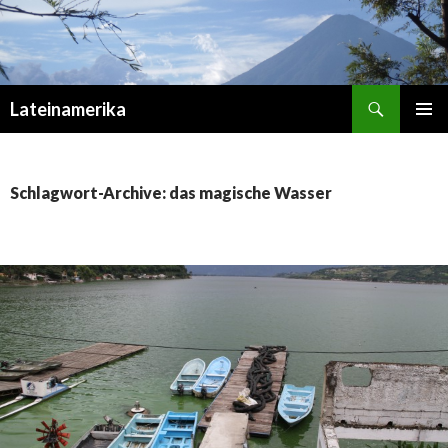
Suchen
Lateinamerika
ZUM
PRIMÄR
INHALT
MENÜ
SPRINGEN
Schlagwort-Archive: das magische Wasser