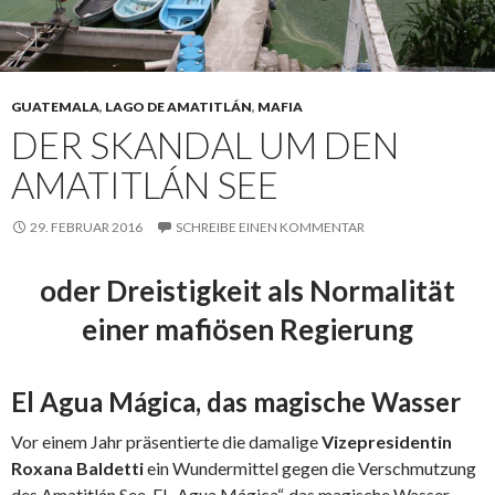
GUATEMALA
,
LAGO DE AMATITLÁN
,
MAFIA
DER SKANDAL UM DEN
AMATITLÁN SEE
29. FEBRUAR 2016
SCHREIBE EINEN KOMMENTAR
oder Dreistigkeit als Normalität
einer mafiösen Regierung
El Agua Mágica, das magische Wasser
Vor einem Jahr präsentierte die damalige
Vizepresidentin
Roxana Baldetti
ein Wundermittel gegen die Verschmutzung
des Amatitlán See. El „Agua Mágica“, das magische Wasser.