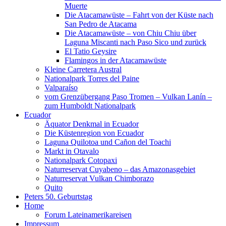
Muerte
Die Atacamawüste – Fahrt von der Küste nach
San Pedro de Atacama
Die Atacamawüste – von Chiu Chiu über
Laguna Miscanti nach Paso Sico und zurück
El Tatio Geysire
Flamingos in der Atacamawüste
Kleine Carretera Austral
Nationalpark Torres del Paine
Valparaíso
vom Grenzübergang Paso Tromen – Vulkan Lanín –
zum Humboldt Nationalpark
Ecuador
Äquator Denkmal in Ecuador
Die Küstenregion von Ecuador
Laguna Quilotoa und Cañon del Toachi
Markt in Otavalo
Nationalpark Cotopaxi
Naturreservat Cuyabeno – das Amazonasgebiet
Naturreservat Vulkan Chimborazo
Quito
Peters 50. Geburtstag
Home
Forum Lateinamerikareisen
Impressum