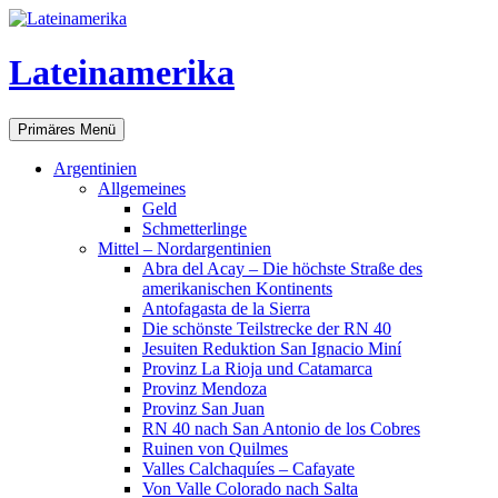
Lateinamerika
Suchen
Zum
Primäres Menü
Inhalt
springen
Argentinien
Allgemeines
Geld
Schmetterlinge
Mittel – Nordargentinien
Abra del Acay – Die höchste Straße des
amerikanischen Kontinents
Antofagasta de la Sierra
Die schönste Teilstrecke der RN 40
Jesuiten Reduktion San Ignacio Miní
Provinz La Rioja und Catamarca
Provinz Mendoza
Provinz San Juan
RN 40 nach San Antonio de los Cobres
Ruinen von Quilmes
Valles Calchaquíes – Cafayate
Von Valle Colorado nach Salta