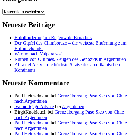
Kategorien
Neueste Beiträge
Erdölförderung im Regenwald Ecuadors
Der Gipfel des Chimborazo – die weiteste Entfernung zum
Erdmittelpunkt
Warum nach Valparaíso?
Ruinen von Quilmes, Zeugen des Genozids in Argentinien
Abra del Acay – die höchste Straße des amerikanischen
Kontinents
Neueste Kommentare
Paul Heinzelmann
bei
Grenzübergang Paso Sico von Chile
nach Argentinien
iva mortgage Advice
bei
Argentinien
BirgitKnoblauch
bei
Grenzübergang Paso Sico von Chile
nach Argentinien
Paul Heinzelmann
bei
Grenzübergang Paso Sico von Chile
nach Argentinien
Paul Heinzelmann
bei
Grenzübergang Paso Sico von Chile