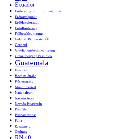
Ecuador
Entfernung zum Erdmittelpunkt
Erdmittelpunkt
Erdölexploration
Erdölförderung
Fallbeschleunigung
Geld für Bäume statt Öl
Genozid
Gravitationsbeschleunigung
Grenzübergang Paso Sico
Guatemala
Huaorani
Höchste Straße
Küstenstraße
Mount Everest
Nationalpark
Navado Acay
Nevado Huascarán
Paso Sico
Petroamazonas
Puna
Puyuhuapi
Quilmes
RN 40