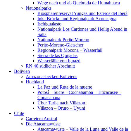
Wege nach und ab Quebrada de Humahuaca
Nationalparks
Biosphärenreservat Yungas und Esteros del Iberá
Inka Brücke und Regionalpark Aconcagua
Ischigualasto
Nationalpark Los Cardones und Heilig Abend in
Salta
Nationalpark Perito Moreno
Perito-Moreno-Gletscher
Regionalpark Mocona – Wasserfall
Sierra de las Quijadas
Wasserfälle von Iguazú
RN 40 südlicher Abschnitt
Bolivien
Amazonasbecken Boliviens
Hochland
La Paz und Ruta de la muerte
Potosí – Sucre – Cochabamba – Titicacasee –
Copacabana
Über Tarija nach Villazon
Villazon – Oruro – Uyuni
Chile
Carretera Austral
Die Atacamawüste
Atacamawüste – Valle de la Luna und Valle de la