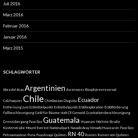
Juli 2016
März 2016
Februar 2016
Januar 2016
März 2015
SCHLAGWÖRTER
Argentinien
Abra del Acay
Ascensores
Biosphärenreservat
Chile
Ecuador
Calchaquíes
Chimborazo
Diaguita
Entfernung zum Erdmittelpunkt
Erdmittelpunkt
Erdölexploration
Erdölförderung
Fallbeschleunigung
Geld für Bäume statt Öl
Genozid
Gravitationsbeschleunigung
Guatemala
Grenzübergang Paso Sico
Huaorani
Höchste Straße
Küstenstraße
Mount Everest
Nationalpark
Navado Acay
Nevado Huascarán
Paso Sico
RN 40
Petroamazonas
Puna
Puyuhuapi
Quilmes
Ruinen
Ruinen von Quilmes