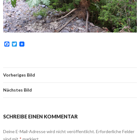
F
T
a
w
c
i
e
t
b
t
o
e
o
r
Vorheriges Bild
k
Nächstes Bild
SCHREIBE EINEN KOMMENTAR
Deine E-Mail-Adresse wird nicht veröffentlicht.
Erforderliche Felder
sind mit
*
markiert