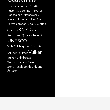
Huaorani
Höchste Straße
Küstenstraße
Mount Everest
Nationalpark
Navado Acay
Nevado Huascarán
Paso Sico
Petroamazonas
Puna
Puyuhuapi
RN 40
Quilmes
Ruinen
Ruinen von Quilmes
Tucumán
UNESCO
Valle Calchaquies
Valparaíso
Vulkan
Volk der Quilmes
Vulkan Chimborazo
Weltkulturerbe
Yasuní
Zentrifugalbeschleunigung
Äquator