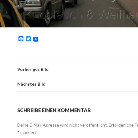
F
T
a
w
c
i
e
t
b
t
o
e
o
r
Vorheriges Bild
k
Nächstes Bild
SCHREIBE EINEN KOMMENTAR
Deine E-Mail-Adresse wird nicht veröffentlicht.
Erforderliche F
*
markiert