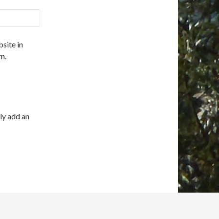
site in
n.
ly add an