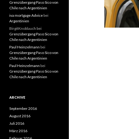
Grenzübergang Paso Sico von
Chile nach Argentinien
iva mortgage Advice
bei
Argentinien
BirgitKnoblauch
bei
Grenzübergang Paso Sico von
Chile nach Argentinien
Paul Heinzelmann
bei
Grenzübergang Paso Sico von
Chile nach Argentinien
Paul Heinzelmann
bei
Grenzübergang Paso Sico von
Chile nach Argentinien
ARCHIVE
September 2016
August 2016
Juli 2016
März 2016
Februar 2016