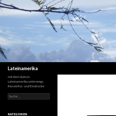
Suchen
Lateinamerika
mit dem Auto in
Lateinamerika unterwegs,
Reiseinfos- und Eindrücke
Suche
nach:
KATEGORIEN