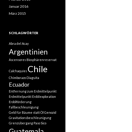
Januar 2016
März 2015
SCHLAGWÖRTER
Abra del Acay
Argentinien
Ascensores
Biosphärenreservat
Chile
Calchaquíes
Chimborazo
Diaguita
Ecuador
Entfernung zum Erdmittelpunkt
Erdmittelpunkt
Erdölexploration
Erdölförderung
Fallbeschleunigung
Geld für Bäume statt Öl
Genozid
Gravitationsbeschleunigung
Grenzübergang Paso Sico
Guatemala