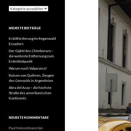
Kategorien
NEUESTE BEITRÄGE
Erdölförderung im Regenwald
Ecuadors
Der Gipfel des Chimborazo –
die weiteste Entfernung zum
Erdmittelpunkt
Warum nach Valparaíso?
Ruinen von Quilmes, Zeugen
des Genozids in Argentinien
Abra del Acay – die höchste
Straße des amerikanischen
Kontinents
NEUESTE KOMMENTARE
Paul Heinzelmann
bei