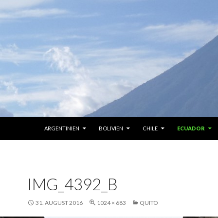
ZUM INHALT SPRINGEN
ARGENTINIEN
BOLIVIEN
CHILE
ECUADOR
IMG_4392_B
31. AUGUST 2016
1024 × 683
QUITO