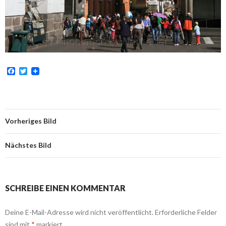
F
T
a
w
c
i
e
t
b
t
o
e
o
r
Vorheriges Bild
k
Nächstes Bild
SCHREIBE EINEN KOMMENTAR
Deine E-Mail-Adresse wird nicht veröffentlicht.
Erforderliche Felder
sind mit
*
markiert