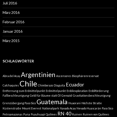
Juli 2016
März 2016
Februar 2016
Januar 2016
März 2015
SCHLAGWÖRTER
Argentinien
Abra del Acay
Ascensores
Biosphärenreservat
Chile
Ecuador
Calchaquíes
Chimborazo
Diaguita
Entfernung zum Erdmittelpunkt
Erdmittelpunkt
Erdölexploration
Erdölförderung
Fallbeschleunigung
Geld für Bäume statt Öl
Genozid
Gravitationsbeschleunigung
Guatemala
Grenzübergang Paso Sico
Huaorani
Höchste Straße
Küstenstraße
Mount Everest
Nationalpark
Navado Acay
Nevado Huascarán
Paso Sico
RN 40
Petroamazonas
Puna
Puyuhuapi
Quilmes
Ruinen
Ruinen von Quilmes