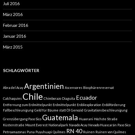
Juli 2016
März 2016
Februar 2016
Januar 2016
März 2015
SCHLAGWÖRTER
Argentinien
Abra del Acay
Ascensores
Biosphärenreservat
Chile
Ecuador
Calchaquíes
Chimborazo
Diaguita
Entfernung zum Erdmittelpunkt
Erdmittelpunkt
Erdölexploration
Erdölförderung
Fallbeschleunigung
Geld für Bäume statt Öl
Genozid
Gravitationsbeschleunigung
Guatemala
Grenzübergang Paso Sico
Huaorani
Höchste Straße
Küstenstraße
Mount Everest
Nationalpark
Navado Acay
Nevado Huascarán
Paso Sico
RN 40
Petroamazonas
Puna
Puyuhuapi
Quilmes
Ruinen
Ruinen von Quilmes