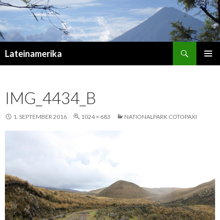
Suchen
Lateinamerika
ZUM
PRIMÄR
INHALT
MENÜ
SPRINGEN
IMG_4434_B
1. SEPTEMBER 2016
1024 × 683
NATIONALPARK COTOPAXI