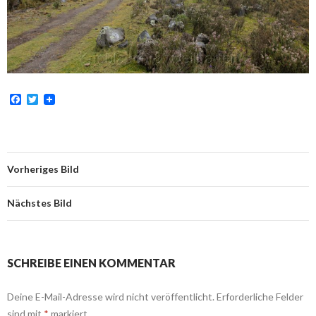
F
T
a
w
c
i
e
t
b
t
o
e
o
r
Vorheriges Bild
k
Nächstes Bild
SCHREIBE EINEN KOMMENTAR
Deine E-Mail-Adresse wird nicht veröffentlicht.
Erforderliche Felder
sind mit
*
markiert