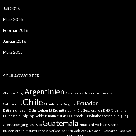
Juli 2016
März 2016
Februar 2016
Januar 2016
März 2015
SCHLAGWÖRTER
Argentinien
Abra del Acay
Ascensores
Biosphärenreservat
Chile
Ecuador
Calchaquíes
Chimborazo
Diaguita
Entfernung zum Erdmittelpunkt
Erdmittelpunkt
Erdölexploration
Erdölförderung
Fallbeschleunigung
Geld für Bäume statt Öl
Genozid
Gravitationsbeschleunigung
Guatemala
Grenzübergang Paso Sico
Huaorani
Höchste Straße
Küstenstraße
Mount Everest
Nationalpark
Navado Acay
Nevado Huascarán
Paso Sico