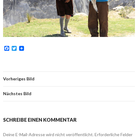
F
T
a
w
c
i
e
t
b
t
o
e
o
r
Vorheriges Bild
k
Nächstes Bild
SCHREIBE EINEN KOMMENTAR
Deine E-Mail-Adresse wird nicht veröffentlicht.
Erforderliche Felder