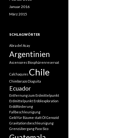
Januar 2016
März 2015
SCHLAGWÖRTER
Abra del Acay
Argentinien
Ascensores
Biosphärenreservat
Chile
Calchaquíes
Chimborazo
Diaguita
Ecuador
Entfernung zum Erdmittelpunkt
Erdmittelpunkt
Erdölexploration
Erdölförderung
Fallbeschleunigung
Geld für Bäume statt Öl
Genozid
Gravitationsbeschleunigung
Grenzübergang Paso Sico
Guatemala