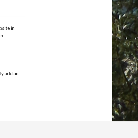
site in
n.
ly add an