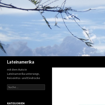
Suchen
Lateinamerika
mit dem Auto in
Lateinamerika unterwegs,
Reiseinfos- und Eindrücke
Suche
nach:
KATEGORIEN