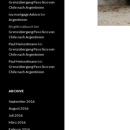
Grenzübergang Paso Sico von
Chile nach Argentinien
iva mortgage Advice
bei
Argentinien
BirgitKnoblauch
bei
Grenzübergang Paso Sico von
Chile nach Argentinien
Paul Heinzelmann
bei
Grenzübergang Paso Sico von
Chile nach Argentinien
Paul Heinzelmann
bei
Grenzübergang Paso Sico von
Chile nach Argentinien
ARCHIVE
September 2016
August 2016
Juli 2016
März 2016
Februar 2016