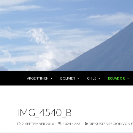
ZUM INHALT SPRINGEN
ARGENTINIEN
BOLIVIEN
CHILE
ECUADOR
IMG_4540_B
2. SEPTEMBER 2016
1024 × 683
DIE KÜSTENREGION VON