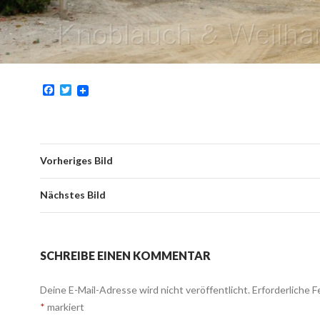
F
T
a
w
c
i
e
t
b
t
o
e
o
r
Vorheriges Bild
k
Nächstes Bild
SCHREIBE EINEN KOMMENTAR
Deine E-Mail-Adresse wird nicht veröffentlicht.
Erforderliche F
*
markiert