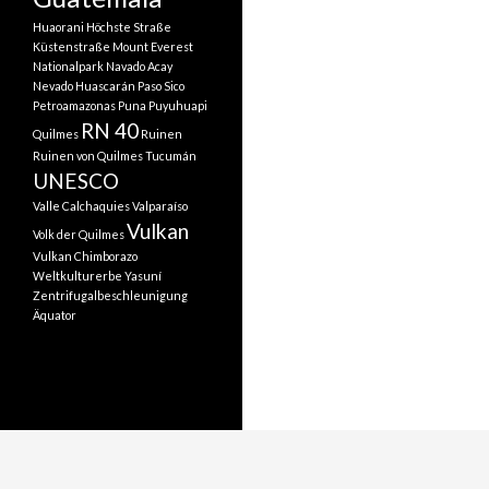
Huaorani
Höchste Straße
Küstenstraße
Mount Everest
Nationalpark
Navado Acay
Nevado Huascarán
Paso Sico
Petroamazonas
Puna
Puyuhuapi
RN 40
Quilmes
Ruinen
Ruinen von Quilmes
Tucumán
UNESCO
Valle Calchaquies
Valparaíso
Vulkan
Volk der Quilmes
Vulkan Chimborazo
Weltkulturerbe
Yasuní
Zentrifugalbeschleunigung
Äquator