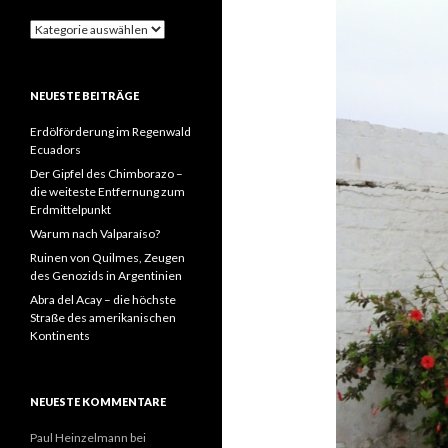
Kategorien
NEUESTE BEITRÄGE
Erdölförderung im Regenwald
Ecuadors
Der Gipfel des Chimborazo –
die weiteste Entfernung zum
Erdmittelpunkt
Warum nach Valparaíso?
Ruinen von Quilmes, Zeugen
des Genozids in Argentinien
Abra del Acay – die höchste
Straße des amerikanischen
Kontinents
NEUESTE KOMMENTARE
Paul Heinzelmann
bei