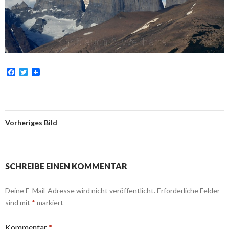
F
T
a
w
c
i
e
t
b
t
o
e
o
r
Vorheriges Bild
k
SCHREIBE EINEN KOMMENTAR
Deine E-Mail-Adresse wird nicht veröffentlicht.
Erforderliche Felder
sind mit
*
markiert
Kommentar
*