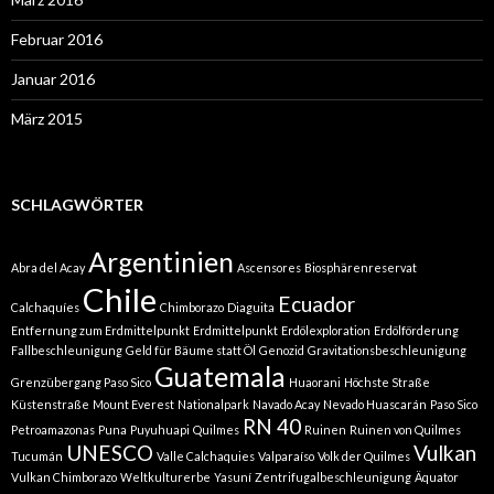
Februar 2016
Januar 2016
März 2015
SCHLAGWÖRTER
Argentinien
Abra del Acay
Ascensores
Biosphärenreservat
Chile
Ecuador
Calchaquíes
Chimborazo
Diaguita
Entfernung zum Erdmittelpunkt
Erdmittelpunkt
Erdölexploration
Erdölförderung
Fallbeschleunigung
Geld für Bäume statt Öl
Genozid
Gravitationsbeschleunigung
Guatemala
Grenzübergang Paso Sico
Huaorani
Höchste Straße
Küstenstraße
Mount Everest
Nationalpark
Navado Acay
Nevado Huascarán
Paso Sico
RN 40
Petroamazonas
Puna
Puyuhuapi
Quilmes
Ruinen
Ruinen von Quilmes
UNESCO
Vulkan
Tucumán
Valle Calchaquies
Valparaíso
Volk der Quilmes
Vulkan Chimborazo
Weltkulturerbe
Yasuní
Zentrifugalbeschleunigung
Äquator