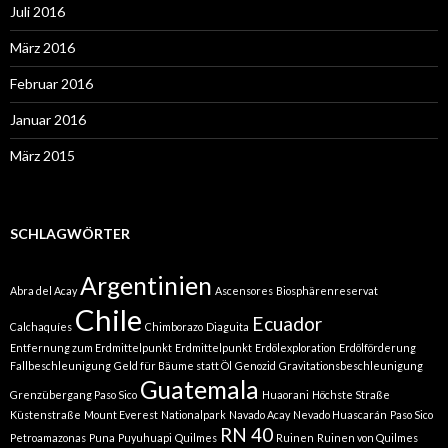
Juli 2016
März 2016
Februar 2016
Januar 2016
März 2015
SCHLAGWÖRTER
Argentinien
Abra del Acay
Ascensores
Biosphärenreservat
Chile
Ecuador
Calchaquíes
Chimborazo
Diaguita
Entfernung zum Erdmittelpunkt
Erdmittelpunkt
Erdölexploration
Erdölförderung
Fallbeschleunigung
Geld für Bäume statt Öl
Genozid
Gravitationsbeschleunigung
Guatemala
Grenzübergang Paso Sico
Huaorani
Höchste Straße
Küstenstraße
Mount Everest
Nationalpark
Navado Acay
Nevado Huascarán
Paso Sico
RN 40
Petroamazonas
Puna
Puyuhuapi
Quilmes
Ruinen
Ruinen von Quilmes