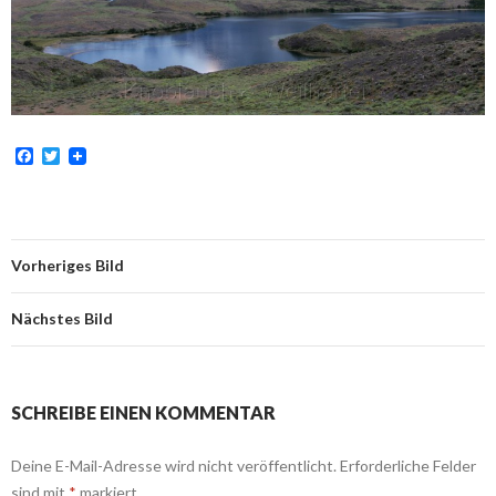
F
T
a
w
c
i
e
t
b
t
o
e
o
r
Vorheriges Bild
k
Nächstes Bild
SCHREIBE EINEN KOMMENTAR
Deine E-Mail-Adresse wird nicht veröffentlicht.
Erforderliche Felder
sind mit
*
markiert