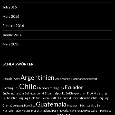
Juli 2016
März 2016
Februar 2016
Januar 2016
März 2015
SCHLAGWÖRTER
Argentinien
Abra del Acay
Ascensores
Biosphärenreservat
Chile
Ecuador
Calchaquíes
Chimborazo
Diaguita
Entfernung zum Erdmittelpunkt
Erdmittelpunkt
Erdölexploration
Erdölförderung
Fallbeschleunigung
Geld für Bäume statt Öl
Genozid
Gravitationsbeschleunigung
Guatemala
Grenzübergang Paso Sico
Huaorani
Höchste Straße
Küstenstraße
Mount Everest
Nationalpark
Navado Acay
Nevado Huascarán
Paso Sico