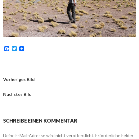
F
T
a
w
c
i
e
t
b
t
o
e
o
r
Vorheriges Bild
k
Nächstes Bild
SCHREIBE EINEN KOMMENTAR
Deine E-Mail-Adresse wird nicht veröffentlicht.
Erforderliche Felder