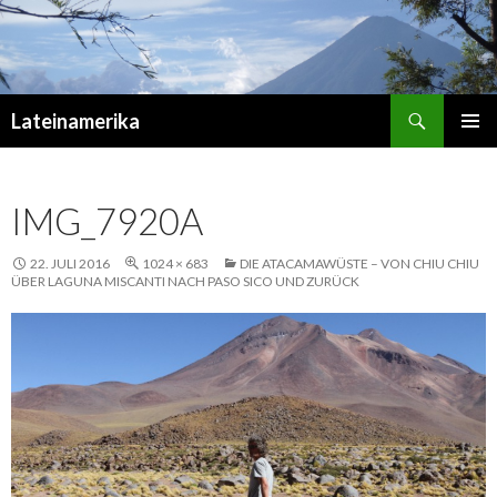
Suchen
Lateinamerika
ZUM
PRIMÄR
INHALT
MENÜ
SPRINGEN
IMG_7920A
22. JULI 2016
1024 × 683
DIE ATACAMAWÜSTE – VON CHIU CHIU
ÜBER LAGUNA MISCANTI NACH PASO SICO UND ZURÜCK