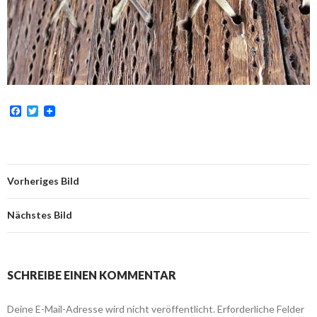
F
T
a
w
c
i
e
t
b
t
o
e
o
r
Vorheriges Bild
k
Nächstes Bild
SCHREIBE EINEN KOMMENTAR
Deine E-Mail-Adresse wird nicht veröffentlicht.
Erforderliche Felder