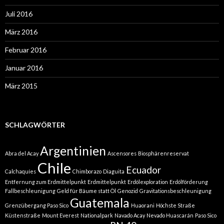
Juli 2016
März 2016
Februar 2016
Januar 2016
März 2015
SCHLAGWÖRTER
Argentinien
Abra del Acay
Ascensores
Biosphärenreservat
Chile
Ecuador
Calchaquíes
Chimborazo
Diaguita
Entfernung zum Erdmittelpunkt
Erdmittelpunkt
Erdölexploration
Erdölförderung
Fallbeschleunigung
Geld für Bäume statt Öl
Genozid
Gravitationsbeschleunigung
Guatemala
Grenzübergang Paso Sico
Huaorani
Höchste Straße
Küstenstraße
Mount Everest
Nationalpark
Navado Acay
Nevado Huascarán
Paso Sico