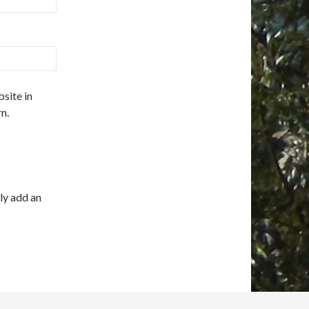
site in
n.
ly add an