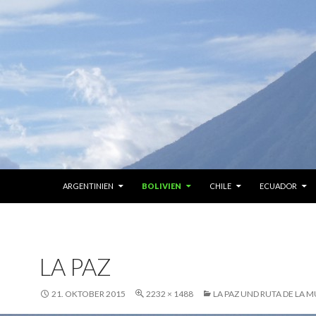
ZUM INHALT SPRINGEN
ARGENTINIEN
BOLIVIEN
CHILE
ECUADOR
LA PAZ
21. OKTOBER 2015
2232 × 1488
LA PAZ UND RUTA DE LA 