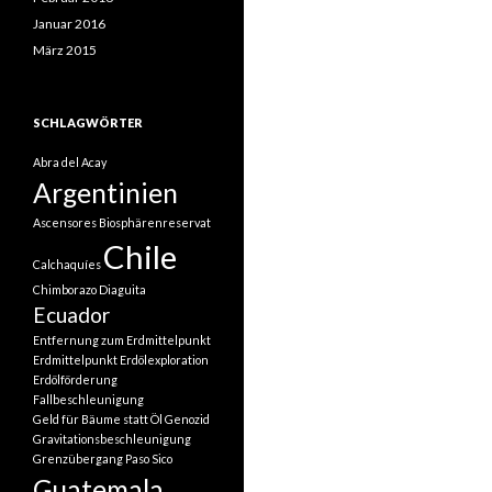
Januar 2016
März 2015
SCHLAGWÖRTER
Abra del Acay
Argentinien
Ascensores
Biosphärenreservat
Chile
Calchaquíes
Chimborazo
Diaguita
Ecuador
Entfernung zum Erdmittelpunkt
Erdmittelpunkt
Erdölexploration
Erdölförderung
Fallbeschleunigung
Geld für Bäume statt Öl
Genozid
Gravitationsbeschleunigung
Grenzübergang Paso Sico
Guatemala