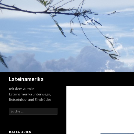
Suchen
Lateinamerika
mit dem Auto in
Lateinamerika unterwegs,
Reiseinfos- und Eindrücke
Suche
nach:
KATEGORIEN