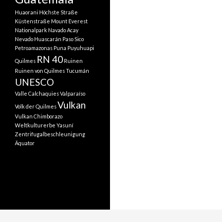
Huaorani
Höchste Straße
Küstenstraße
Mount Everest
Nationalpark
Navado Acay
Nevado Huascarán
Paso Sico
Petroamazonas
Puna
Puyuhuapi
RN 40
Quilmes
Ruinen
Ruinen von Quilmes
Tucumán
UNESCO
Valle Calchaquies
Valparaíso
Vulkan
Volk der Quilmes
Vulkan Chimborazo
Weltkulturerbe
Yasuní
Zentrifugalbeschleunigung
Äquator