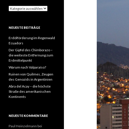
Kategorien
NEUESTE BEITRÄGE
Erdölförderung im Regenwald
Ecuadors
Der Gipfel des Chimborazo –
die weiteste Entfernung zum
Erdmittelpunkt
Warum nach Valparaíso?
Ruinen von Quilmes, Zeugen
des Genozids in Argentinien
Abra del Acay – die höchste
Straße des amerikanischen
Kontinents
NEUESTE KOMMENTARE
Paul Heinzelmann
bei