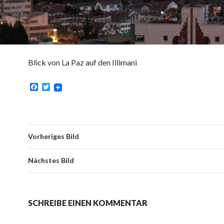
Blick von La Paz auf den Illimani
F
T
a
w
c
i
e
t
b
t
o
e
o
r
Vorheriges Bild
k
Nächstes Bild
SCHREIBE EINEN KOMMENTAR