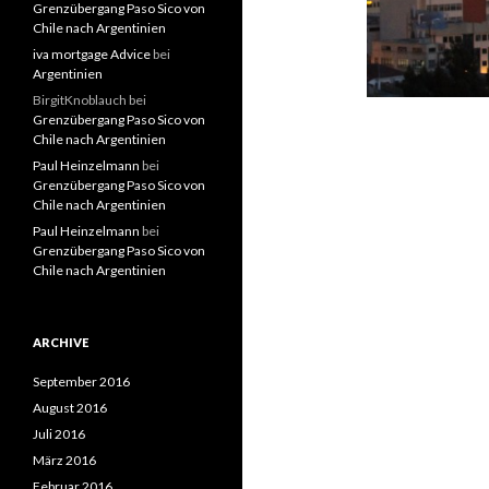
Grenzübergang Paso Sico von
Chile nach Argentinien
iva mortgage Advice
bei
Argentinien
BirgitKnoblauch
bei
Grenzübergang Paso Sico von
Chile nach Argentinien
Paul Heinzelmann
bei
Grenzübergang Paso Sico von
Chile nach Argentinien
Paul Heinzelmann
bei
Grenzübergang Paso Sico von
Chile nach Argentinien
ARCHIVE
September 2016
August 2016
Juli 2016
März 2016
Februar 2016