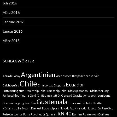
Juli 2016
März 2016
Februar 2016
Januar 2016
März 2015
SCHLAGWÖRTER
Argentinien
Abra del Acay
Ascensores
Biosphärenreservat
Chile
Ecuador
Calchaquíes
Chimborazo
Diaguita
Entfernung zum Erdmittelpunkt
Erdmittelpunkt
Erdölexploration
Erdölförderung
Fallbeschleunigung
Geld für Bäume statt Öl
Genozid
Gravitationsbeschleunigung
Guatemala
Grenzübergang Paso Sico
Huaorani
Höchste Straße
Küstenstraße
Mount Everest
Nationalpark
Navado Acay
Nevado Huascarán
Paso Sico
RN 40
Petroamazonas
Puna
Puyuhuapi
Quilmes
Ruinen
Ruinen von Quilmes