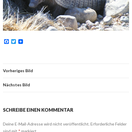
F
T
a
w
c
i
e
t
b
t
o
e
o
r
Vorheriges Bild
k
Nächstes Bild
SCHREIBE EINEN KOMMENTAR
Deine E-Mail-Adresse wird nicht veröffentlicht.
Erforderliche Felder
sind mit
*
markiert