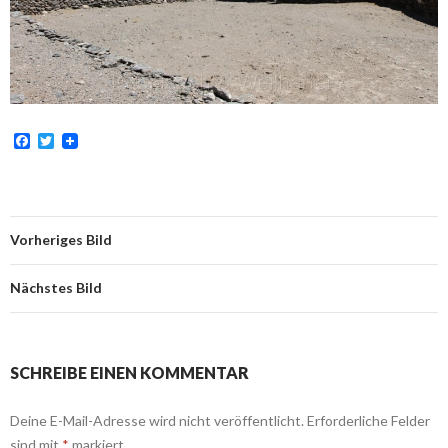
F
T
a
w
c
i
e
t
b
t
o
e
o
r
Vorheriges Bild
k
Nächstes Bild
SCHREIBE EINEN KOMMENTAR
Deine E-Mail-Adresse wird nicht veröffentlicht.
Erforderliche Felder
sind mit
*
markiert