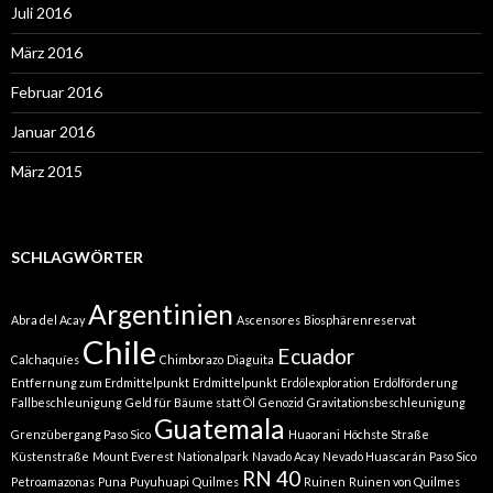
Juli 2016
März 2016
Februar 2016
Januar 2016
März 2015
SCHLAGWÖRTER
Argentinien
Abra del Acay
Ascensores
Biosphärenreservat
Chile
Ecuador
Calchaquíes
Chimborazo
Diaguita
Entfernung zum Erdmittelpunkt
Erdmittelpunkt
Erdölexploration
Erdölförderung
Fallbeschleunigung
Geld für Bäume statt Öl
Genozid
Gravitationsbeschleunigung
Guatemala
Grenzübergang Paso Sico
Huaorani
Höchste Straße
Küstenstraße
Mount Everest
Nationalpark
Navado Acay
Nevado Huascarán
Paso Sico
RN 40
Petroamazonas
Puna
Puyuhuapi
Quilmes
Ruinen
Ruinen von Quilmes