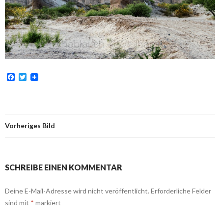
F
T
a
w
c
i
e
t
b
t
o
e
o
r
Vorheriges Bild
k
SCHREIBE EINEN KOMMENTAR
Deine E-Mail-Adresse wird nicht veröffentlicht.
Erforderliche Felder
sind mit
*
markiert