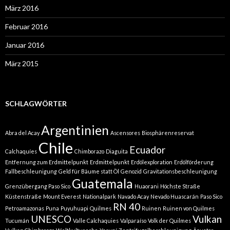
März 2016
Februar 2016
Januar 2016
März 2015
SCHLAGWÖRTER
Argentinien
Abra del Acay
Ascensores
Biosphärenreservat
Chile
Ecuador
Calchaquíes
Chimborazo
Diaguita
Entfernung zum Erdmittelpunkt
Erdmittelpunkt
Erdölexploration
Erdölförderung
Fallbeschleunigung
Geld für Bäume statt Öl
Genozid
Gravitationsbeschleunigung
Guatemala
Grenzübergang Paso Sico
Huaorani
Höchste Straße
Küstenstraße
Mount Everest
Nationalpark
Navado Acay
Nevado Huascarán
Paso Sico
RN 40
Petroamazonas
Puna
Puyuhuapi
Quilmes
Ruinen
Ruinen von Quilmes
UNESCO
Vulkan
Tucumán
Valle Calchaquies
Valparaíso
Volk der Quilmes