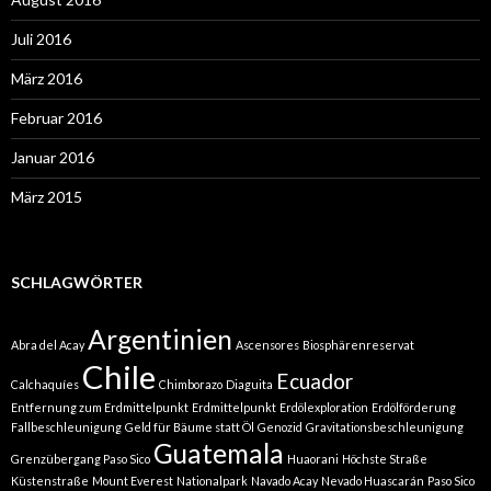
Juli 2016
März 2016
Februar 2016
Januar 2016
März 2015
SCHLAGWÖRTER
Argentinien
Abra del Acay
Ascensores
Biosphärenreservat
Chile
Ecuador
Calchaquíes
Chimborazo
Diaguita
Entfernung zum Erdmittelpunkt
Erdmittelpunkt
Erdölexploration
Erdölförderung
Fallbeschleunigung
Geld für Bäume statt Öl
Genozid
Gravitationsbeschleunigung
Guatemala
Grenzübergang Paso Sico
Huaorani
Höchste Straße
Küstenstraße
Mount Everest
Nationalpark
Navado Acay
Nevado Huascarán
Paso Sico