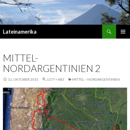
Suchen
Lateinamerika
ZUM
PRIMÄR
INHALT
MENÜ
SPRINGEN
MITTEL-
NORDARGENTINIEN 2
11. OKTOBER 2015
1177 × 885
MITTEL – NORDARGENTINIEN