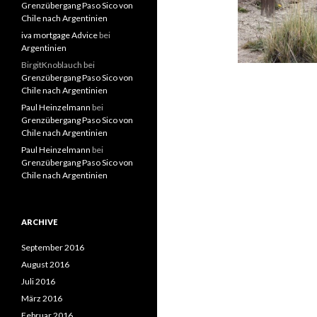
Grenzübergang Paso Sico von
Chile nach Argentinien
iva mortgage Advice
bei
Argentinien
BirgitKnoblauch
bei
Grenzübergang Paso Sico von
Chile nach Argentinien
Paul Heinzelmann
bei
Grenzübergang Paso Sico von
Chile nach Argentinien
Paul Heinzelmann
bei
Grenzübergang Paso Sico von
Chile nach Argentinien
ARCHIVE
September 2016
August 2016
Juli 2016
März 2016
Februar 2016