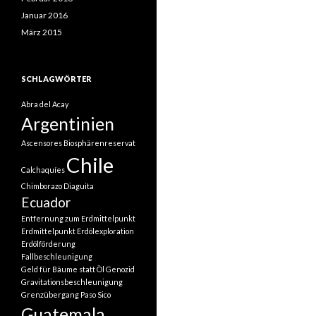
Januar 2016
März 2015
SCHLAGWÖRTER
Abra del Acay
Argentinien
Ascensores
Biosphärenreservat
Chile
Calchaquíes
Chimborazo
Diaguita
Ecuador
Entfernung zum Erdmittelpunkt
Erdmittelpunkt
Erdölexploration
Erdölförderung
Fallbeschleunigung
Geld für Bäume statt Öl
Genozid
Gravitationsbeschleunigung
Grenzübergang Paso Sico
Guatemala