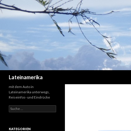
Suchen
Lateinamerika
mit dem Auto in
Lateinamerika unterwegs,
Reiseinfos- und Eindrücke
Suche
nach:
KATEGORIEN