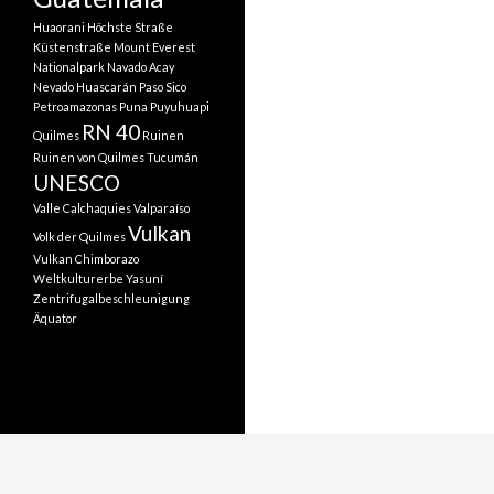
Huaorani
Höchste Straße
Küstenstraße
Mount Everest
Nationalpark
Navado Acay
Nevado Huascarán
Paso Sico
Petroamazonas
Puna
Puyuhuapi
RN 40
Quilmes
Ruinen
Ruinen von Quilmes
Tucumán
UNESCO
Valle Calchaquies
Valparaíso
Vulkan
Volk der Quilmes
Vulkan Chimborazo
Weltkulturerbe
Yasuní
Zentrifugalbeschleunigung
Äquator