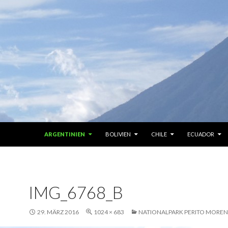
ZUM INHALT SPRINGEN
ARGENTINIEN
BOLIVIEN
CHILE
ECUADOR
IMG_6768_B
29. MÄRZ 2016
1024 × 683
NATIONALPARK PERITO MORE