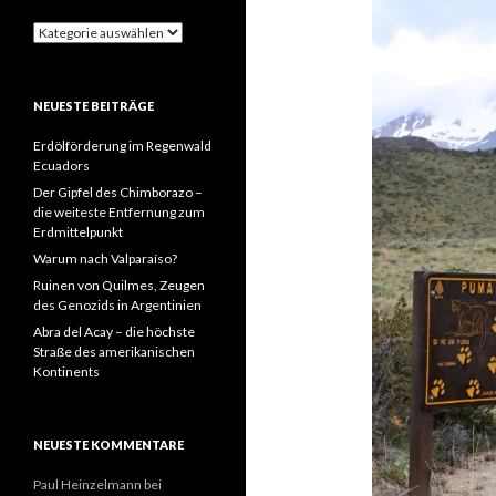
Kategorien
NEUESTE BEITRÄGE
Erdölförderung im Regenwald
Ecuadors
Der Gipfel des Chimborazo –
die weiteste Entfernung zum
Erdmittelpunkt
Warum nach Valparaíso?
Ruinen von Quilmes, Zeugen
des Genozids in Argentinien
Abra del Acay – die höchste
Straße des amerikanischen
Kontinents
NEUESTE KOMMENTARE
Paul Heinzelmann
bei