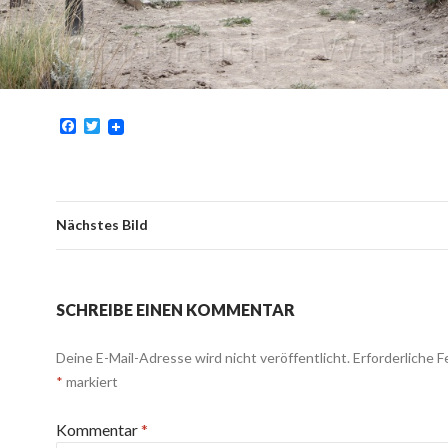
F
T
a
w
c
i
e
t
b
t
o
e
o
r
Nächstes Bild
k
SCHREIBE EINEN KOMMENTAR
Deine E-Mail-Adresse wird nicht veröffentlicht.
Erforderliche F
*
markiert
Kommentar
*