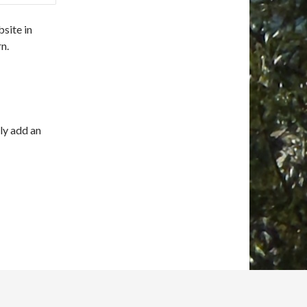
site in
n.
ly add an