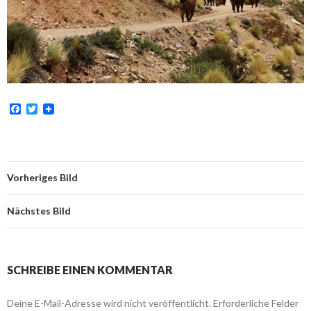
F
T
a
w
c
i
e
t
b
t
o
e
o
r
Vorheriges Bild
k
Nächstes Bild
SCHREIBE EINEN KOMMENTAR
Deine E-Mail-Adresse wird nicht veröffentlicht.
Erforderliche Felder