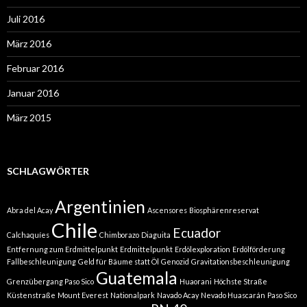
Juli 2016
März 2016
Februar 2016
Januar 2016
März 2015
SCHLAGWÖRTER
Argentinien
Abra del Acay
Ascensores
Biosphärenreservat
Chile
Ecuador
Calchaquíes
Chimborazo
Diaguita
Entfernung zum Erdmittelpunkt
Erdmittelpunkt
Erdölexploration
Erdölförderung
Fallbeschleunigung
Geld für Bäume statt Öl
Genozid
Gravitationsbeschleunigung
Guatemala
Grenzübergang Paso Sico
Huaorani
Höchste Straße
Küstenstraße
Mount Everest
Nationalpark
Navado Acay
Nevado Huascarán
Paso Sico