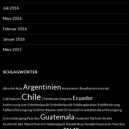
Juli 2016
März 2016
Februar 2016
Januar 2016
März 2015
SCHLAGWÖRTER
Argentinien
Abra del Acay
Ascensores
Biosphärenreservat
Chile
Ecuador
Calchaquíes
Chimborazo
Diaguita
Entfernung zum Erdmittelpunkt
Erdmittelpunkt
Erdölexploration
Erdölförderung
Fallbeschleunigung
Geld für Bäume statt Öl
Genozid
Gravitationsbeschleunigung
Guatemala
Grenzübergang Paso Sico
Huaorani
Höchste Straße
Küstenstraße
Mount Everest
Nationalpark
Navado Acay
Nevado Huascarán
Paso Sico