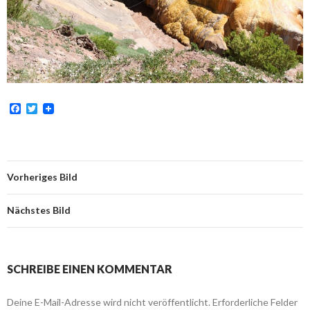
F
T
a
w
c
i
e
t
b
t
o
e
o
r
Vorheriges Bild
k
Nächstes Bild
SCHREIBE EINEN KOMMENTAR
Deine E-Mail-Adresse wird nicht veröffentlicht.
Erforderliche Felder