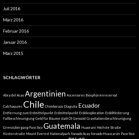
Juli 2016
März 2016
Februar 2016
Januar 2016
März 2015
SCHLAGWÖRTER
Argentinien
Abra del Acay
Ascensores
Biosphärenreservat
Chile
Ecuador
Calchaquíes
Chimborazo
Diaguita
Entfernung zum Erdmittelpunkt
Erdmittelpunkt
Erdölexploration
Erdölförderung
Fallbeschleunigung
Geld für Bäume statt Öl
Genozid
Gravitationsbeschleunigung
Guatemala
Grenzübergang Paso Sico
Huaorani
Höchste Straße
Küstenstraße
Mount Everest
Nationalpark
Navado Acay
Nevado Huascarán
Paso Sico