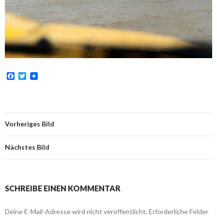
F
T
a
w
c
i
e
t
b
t
o
e
o
r
Vorheriges Bild
k
Nächstes Bild
SCHREIBE EINEN KOMMENTAR
Deine E-Mail-Adresse wird nicht veröffentlicht.
Erforderliche Felder