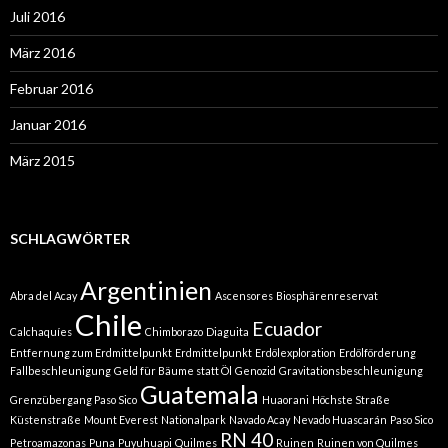
Juli 2016
März 2016
Februar 2016
Januar 2016
März 2015
SCHLAGWÖRTER
Argentinien
Abra del Acay
Ascensores
Biosphärenreservat
Chile
Ecuador
Calchaquíes
Chimborazo
Diaguita
Entfernung zum Erdmittelpunkt
Erdmittelpunkt
Erdölexploration
Erdölförderung
Fallbeschleunigung
Geld für Bäume statt Öl
Genozid
Gravitationsbeschleunigung
Guatemala
Grenzübergang Paso Sico
Huaorani
Höchste Straße
Küstenstraße
Mount Everest
Nationalpark
Navado Acay
Nevado Huascarán
Paso Sico
RN 40
Petroamazonas
Puna
Puyuhuapi
Quilmes
Ruinen
Ruinen von Quilmes