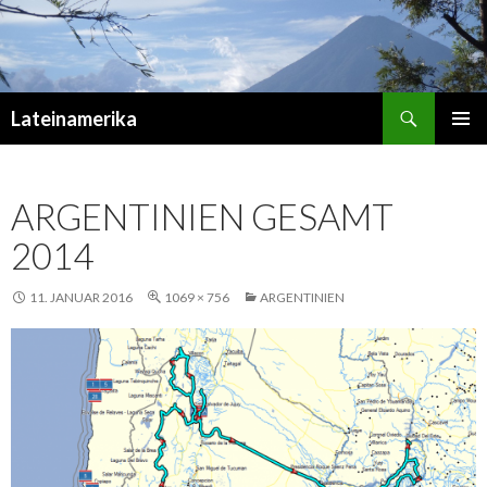
Suchen
Lateinamerika
ZUM
PRIMÄR
INHALT
MENÜ
SPRINGEN
ARGENTINIEN GESAMT
2014
11. JANUAR 2016
1069 × 756
ARGENTINIEN