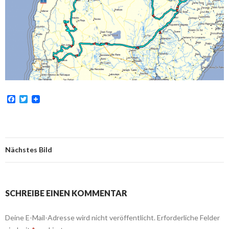
F
T
a
w
c
i
e
t
b
t
o
e
o
r
Nächstes Bild
k
SCHREIBE EINEN KOMMENTAR
Deine E-Mail-Adresse wird nicht veröffentlicht.
Erforderliche Felder