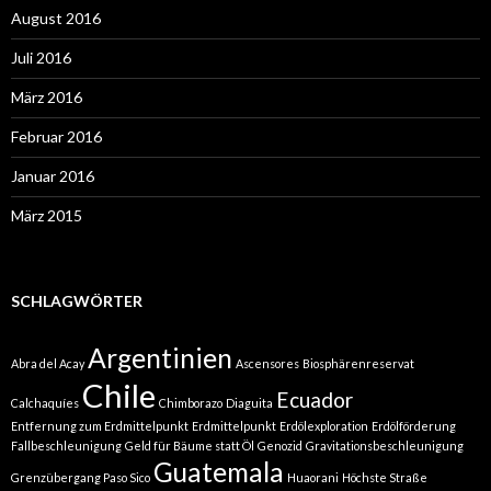
August 2016
Juli 2016
März 2016
Februar 2016
Januar 2016
März 2015
SCHLAGWÖRTER
Argentinien
Abra del Acay
Ascensores
Biosphärenreservat
Chile
Ecuador
Calchaquíes
Chimborazo
Diaguita
Entfernung zum Erdmittelpunkt
Erdmittelpunkt
Erdölexploration
Erdölförderung
Fallbeschleunigung
Geld für Bäume statt Öl
Genozid
Gravitationsbeschleunigung
Guatemala
Grenzübergang Paso Sico
Huaorani
Höchste Straße