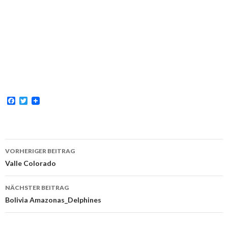
F
T
a
w
c
i
e
t
b
t
o
e
Beitrags-
o
r
VORHERIGER BEITRAG
k
Navigation
Valle Colorado
NÄCHSTER BEITRAG
Bolivia Amazonas_Delphines