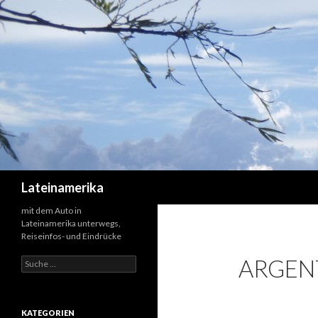
Suchen
Lateinamerika
mit dem Auto in
Lateinamerika unterwegs,
Reiseinfos- und Eindrücke
ARGEN
Suche
nach:
KATEGORIEN