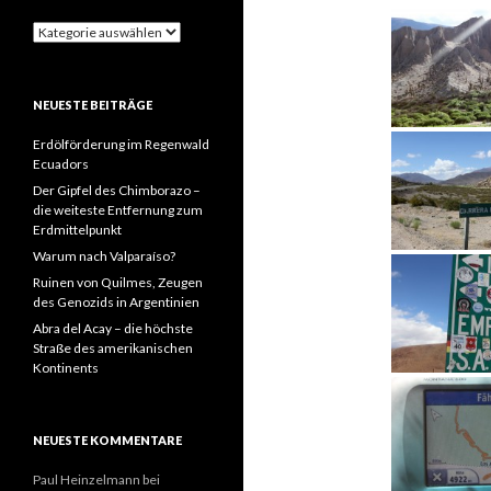
Kategorien
NEUESTE BEITRÄGE
Erdölförderung im Regenwald
Ecuadors
Der Gipfel des Chimborazo –
die weiteste Entfernung zum
Erdmittelpunkt
Warum nach Valparaíso?
Ruinen von Quilmes, Zeugen
des Genozids in Argentinien
Abra del Acay – die höchste
Straße des amerikanischen
Kontinents
NEUESTE KOMMENTARE
Paul Heinzelmann
bei