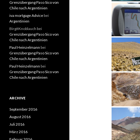
Grenzübergang Paso Sico von
Chile nach Argentinien
iva mortgage Advice
bei
Argentinien
BirgitKnoblauch
bei
Grenzübergang Paso Sico von
Chile nach Argentinien
Paul Heinzelmann
bei
Grenzübergang Paso Sico von
Chile nach Argentinien
Paul Heinzelmann
bei
Grenzübergang Paso Sico von
Chile nach Argentinien
ARCHIVE
September 2016
August 2016
Juli 2016
März 2016
Februar 2016