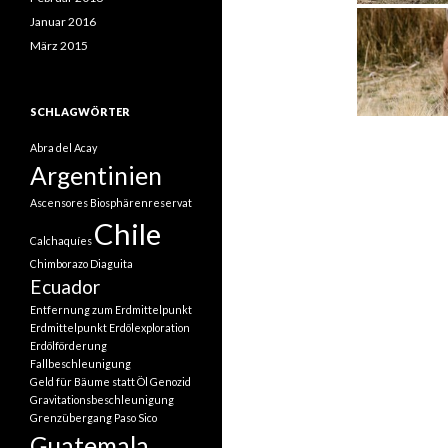
Januar 2016
März 2015
SCHLAGWÖRTER
Abra del Acay
Argentinien
Ascensores
Biosphärenreservat
Chile
Calchaquíes
Chimborazo
Diaguita
Ecuador
Entfernung zum Erdmittelpunkt
Erdmittelpunkt
Erdölexploration
Erdölförderung
Fallbeschleunigung
Geld für Bäume statt Öl
Genozid
Gravitationsbeschleunigung
Grenzübergang Paso Sico
Guatemala