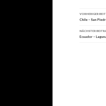
e
t
b
t
o
e
Beitrags-
o
r
VORHERIGER BEI
k
Navigati
Chile – San Pie
NÄCHSTER BEITR
Ecuador – Lagun