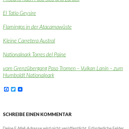
El Tatio Geysire
Flamingos in der Atacamawüste
Kleine Carretera Austral
Nationalpark Torres del Paine
vom Grenzübergang Paso Tromen – Vulkan Lanín – zum
Humboldt Nationalpark
F
T
a
w
c
i
e
t
b
t
o
e
SCHREIBE EINEN KOMMENTAR
o
r
k
Deine E-Mail-Adresse wird nicht veröffentlicht.
Erforderliche Felder