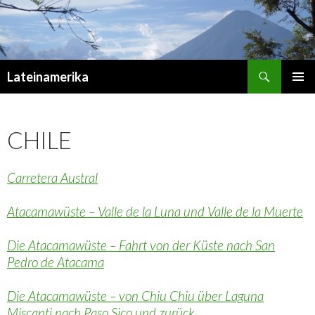
Suchen
Lateinamerika
ZUM
PRIMÄR
INHALT
MENÜ
SPRINGEN
CHILE
Carretera Austral
Atacamawüste – Valle de la Luna und Valle de la Muerte
Die Atacamawüste – Fahrt von der Küste nach San
Pedro de Atacama
Die Atacamawüste – von Chiu Chiu über Laguna
Miscanti nach Paso Sico und zurück