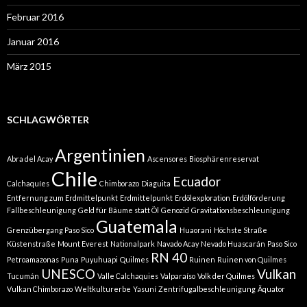
Februar 2016
Januar 2016
März 2015
SCHLAGWÖRTER
Argentinien
Abra del Acay
Ascensores
Biosphärenreservat
Chile
Ecuador
Calchaquíes
Chimborazo
Diaguita
Entfernung zum Erdmittelpunkt
Erdmittelpunkt
Erdölexploration
Erdölförderung
Fallbeschleunigung
Geld für Bäume statt Öl
Genozid
Gravitationsbeschleunigung
Guatemala
Grenzübergang Paso Sico
Huaorani
Höchste Straße
Küstenstraße
Mount Everest
Nationalpark
Navado Acay
Nevado Huascarán
Paso Sico
RN 40
Petroamazonas
Puna
Puyuhuapi
Quilmes
Ruinen
Ruinen von Quilmes
UNESCO
Vulkan
Tucumán
Valle Calchaquies
Valparaíso
Volk der Quilmes
Vulkan Chimborazo
Weltkulturerbe
Yasuní
Zentrifugalbeschleunigung
Äquator