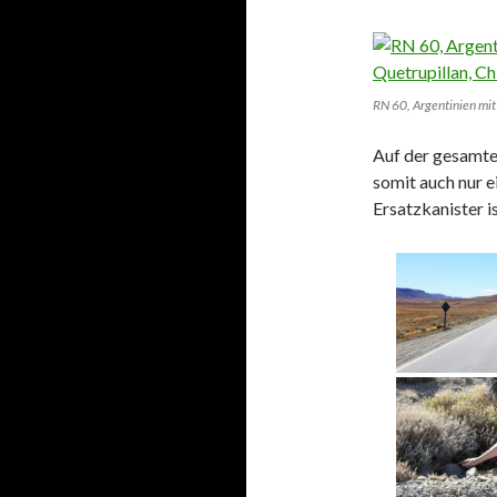
RN 60, Argentinien mit 
Auf der gesamte
somit auch nur e
Ersatzkanister is