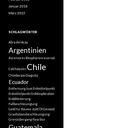
Januar 2016
März 2015
SCHLAGWÖRTER
Abra del Acay
Argentinien
Ascensores
Biosphärenreservat
Chile
Calchaquíes
Chimborazo
Diaguita
Ecuador
Entfernung zum Erdmittelpunkt
Erdmittelpunkt
Erdölexploration
Erdölförderung
Fallbeschleunigung
Geld für Bäume statt Öl
Genozid
Gravitationsbeschleunigung
Grenzübergang Paso Sico
Guatemala