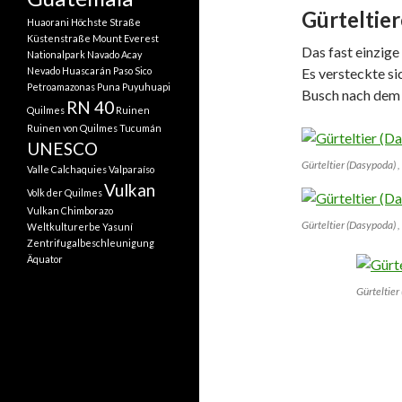
Gürteltie
Huaorani
Höchste Straße
Küstenstraße
Mount Everest
Das fast einzige
Nationalpark
Navado Acay
Nevado Huascarán
Paso Sico
Es versteckte si
Petroamazonas
Puna
Puyuhuapi
Busch nach dem M
RN 40
Quilmes
Ruinen
Ruinen von Quilmes
Tucumán
UNESCO
Gürteltier (Dasypoda) ,
Valle Calchaquies
Valparaíso
Vulkan
Volk der Quilmes
Vulkan Chimborazo
Gürteltier (Dasypoda) ,
Weltkulturerbe
Yasuní
Zentrifugalbeschleunigung
Äquator
Gürteltier