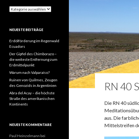
Kategorien
NEUESTE BEITRÄGE
Erdölförderung im Regenwald
Ecuadors
Der Gipfel des Chimborazo –
die weiteste Entfernung zum
Erdmittelpunkt
Warum nach Valparaíso?
Ruinen von Quilmes, Zeugen
RN 40 
des Genozids in Argentinien
Abra del Acay – die höchste
Straße des amerikanischen
Die RN 40 südlic
Kontinents
Meditationsübun
aus. Die farblic
Mittelstreifen d
NEUESTE KOMMENTARE
Paul Heinzelmann
bei