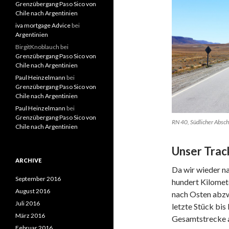
Grenzübergang Paso Sico von
Chile nach Argentinien
iva mortgage Advice
bei
Argentinien
BirgitKnoblauch
bei
Grenzübergang Paso Sico von
Chile nach Argentinien
Paul Heinzelmann
bei
Grenzübergang Paso Sico von
Chile nach Argentinien
Paul Heinzelmann
bei
Grenzübergang Paso Sico von
RN 40, Südlicher Absch
Chile nach Argentinien
Unser Trac
ARCHIVE
Da wir wieder na
September 2016
hundert Kilomete
August 2016
nach Osten abzw
Juli 2016
letzte Stück bis
März 2016
Gesamtstrecke 
Februar 2016