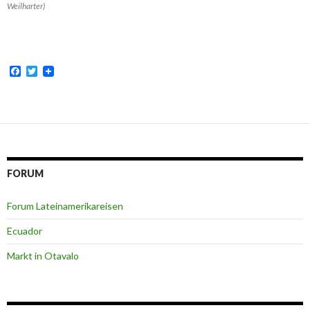
Weilharter)
F
T
a
w
c
i
e
t
b
t
o
e
o
r
k
FORUM
Forum Lateinamerikareisen
Ecuador
Markt in Otavalo