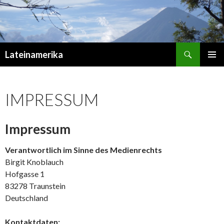
Suchen
Lateinamerika
ZUM
PRIMÄR
INHALT
MENÜ
SPRINGEN
IMPRESSUM
Impressum
Verantwortlich im Sinne des Medienrechts
Birgit Knoblauch
Hofgasse 1
83278 Traunstein
Deutschland
Kontaktdaten: