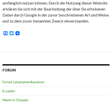
umfänglich nutzen können. Durch die Nutzung dieser Website
erklären Sie sich mit der Bearbeitung der über Sie erhobenen
Daten durch Google in der zuvor beschriebenen Art und Weise
und zu dem zuvor benannten Zweck einverstanden.
F
T
a
w
c
i
e
t
b
t
o
e
o
r
k
FORUM
Forum Lateinamerikareisen
Ecuador
Markt in Otavalo