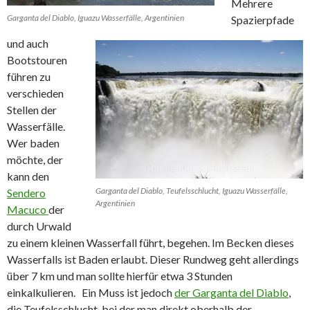
Mehrere
Garganta del Diablo, Iguazu Wasserfälle, Argentinien
Spazierpfade
und auch
Bootstouren
führen zu
verschieden
Stellen der
Wasserfälle.
Wer baden
möchte, der
kann den
Garganta del Diablo, Teufelsschlucht, Iguazu Wasserfälle,
Sendero
Argentinien
Macuco
der
durch Urwald
zu einem kleinen Wasserfall führt, begehen. Im Becken dieses
Wasserfalls ist Baden erlaubt. Dieser Rundweg geht allerdings
über 7 km und man sollte hierfür etwa 3 Stunden
einkalkulieren. Ein Muss ist jedoch
der Garganta del Diablo
,
die Teufelsschlucht, bei der man direkt oberhalb der