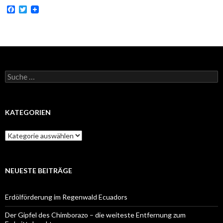
F
T
a
w
c
i
e
t
b
t
o
e
o
r
k
Suche
nach:
KATEGORIEN
Kategorien
NEUESTE BEITRÄGE
Erdölförderung im Regenwald Ecuadors
Der Gipfel des Chimborazo – die weiteste Entfernung zum