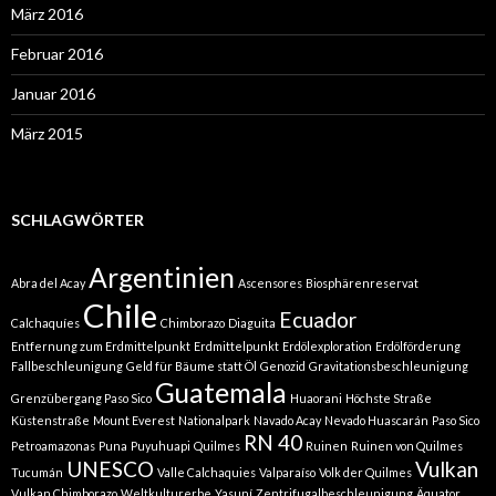
März 2016
Februar 2016
Januar 2016
März 2015
SCHLAGWÖRTER
Argentinien
Abra del Acay
Ascensores
Biosphärenreservat
Chile
Ecuador
Calchaquíes
Chimborazo
Diaguita
Entfernung zum Erdmittelpunkt
Erdmittelpunkt
Erdölexploration
Erdölförderung
Fallbeschleunigung
Geld für Bäume statt Öl
Genozid
Gravitationsbeschleunigung
Guatemala
Grenzübergang Paso Sico
Huaorani
Höchste Straße
Küstenstraße
Mount Everest
Nationalpark
Navado Acay
Nevado Huascarán
Paso Sico
RN 40
Petroamazonas
Puna
Puyuhuapi
Quilmes
Ruinen
Ruinen von Quilmes
UNESCO
Vulkan
Tucumán
Valle Calchaquies
Valparaíso
Volk der Quilmes
Vulkan Chimborazo
Weltkulturerbe
Yasuní
Zentrifugalbeschleunigung
Äquator