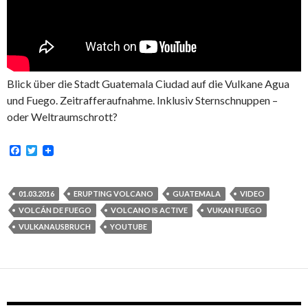
Blick über die Stadt Guatemala Ciudad auf die Vulkane Agua
und Fuego. Zeitrafferaufnahme. Inklusiv Sternschnuppen –
oder Weltraumschrott?
F
T
a
w
c
i
e
t
b
t
01.03.2016
ERUPTING VOLCANO
GUATEMALA
VIDEO
o
e
VOLCÁN DE FUEGO
VOLCANO IS ACTIVE
VUKAN FUEGO
o
r
k
VULKANAUSBRUCH
YOUTUBE