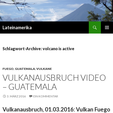
Suchen
Lateinamerika
ZUM
PRIMÄR
INHALT
MENÜ
SPRINGEN
Schlagwort-Archive: volcano is active
FUEGO
,
GUATEMALA
,
VULKANE
VULKANAUSBRUCH VIDEO
– GUATEMALA
3. MÄRZ 2016
EIN KOMMENTAR
Vulkanausbruch, 01.03.2016: Vulkan Fuego