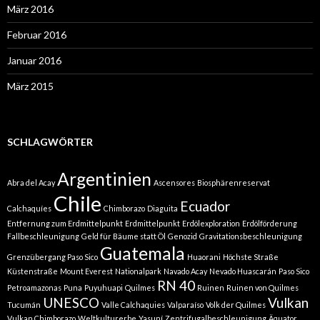
März 2016
Februar 2016
Januar 2016
März 2015
SCHLAGWÖRTER
Argentinien
Abra del Acay
Ascensores
Biosphärenreservat
Chile
Ecuador
Calchaquíes
Chimborazo
Diaguita
Entfernung zum Erdmittelpunkt
Erdmittelpunkt
Erdölexploration
Erdölförderung
Fallbeschleunigung
Geld für Bäume statt Öl
Genozid
Gravitationsbeschleunigung
Guatemala
Grenzübergang Paso Sico
Huaorani
Höchste Straße
Küstenstraße
Mount Everest
Nationalpark
Navado Acay
Nevado Huascarán
Paso Sico
RN 40
Petroamazonas
Puna
Puyuhuapi
Quilmes
Ruinen
Ruinen von Quilmes
UNESCO
Vulkan
Tucumán
Valle Calchaquies
Valparaíso
Volk der Quilmes
Vulkan Chimborazo
Weltkulturerbe
Yasuní
Zentrifugalbeschleunigung
Äquator