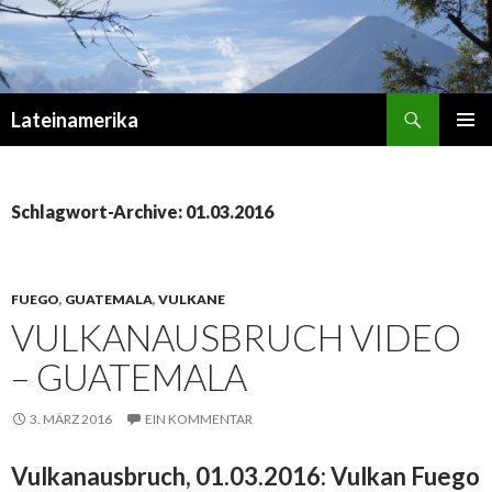
Suchen
Lateinamerika
ZUM
PRIMÄR
INHALT
MENÜ
SPRINGEN
Schlagwort-Archive: 01.03.2016
FUEGO
,
GUATEMALA
,
VULKANE
VULKANAUSBRUCH VIDEO
– GUATEMALA
3. MÄRZ 2016
EIN KOMMENTAR
Vulkanausbruch, 01.03.2016: Vulkan Fuego