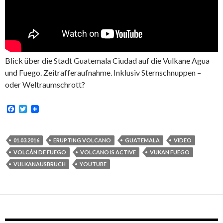
Blick über die Stadt Guatemala Ciudad auf die Vulkane Agua
und Fuego. Zeitrafferaufnahme. Inklusiv Sternschnuppen –
oder Weltraumschrott?
F
T
a
w
c
i
e
t
b
t
01.03.2016
ERUPTING VOLCANO
GUATEMALA
VIDEO
o
e
VOLCÁN DE FUEGO
VOLCANO IS ACTIVE
VUKAN FUEGO
o
r
k
VULKANAUSBRUCH
YOUTUBE