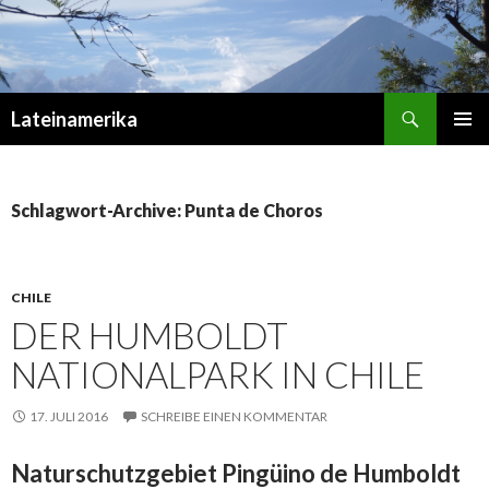
Suchen
Lateinamerika
ZUM
PRIMÄR
INHALT
MENÜ
SPRINGEN
Schlagwort-Archive: Punta de Choros
CHILE
DER HUMBOLDT
NATIONALPARK IN CHILE
17. JULI 2016
SCHREIBE EINEN KOMMENTAR
Naturschutzgebiet Pingüino de Humboldt