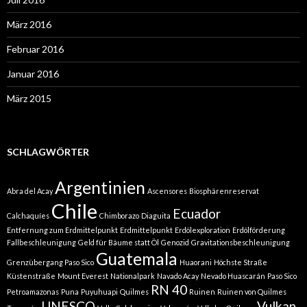
März 2016
Februar 2016
Januar 2016
März 2015
SCHLAGWÖRTER
Argentinien
Abra del Acay
Ascensores
Biosphärenreservat
Chile
Ecuador
Calchaquíes
Chimborazo
Diaguita
Entfernung zum Erdmittelpunkt
Erdmittelpunkt
Erdölexploration
Erdölförderung
Fallbeschleunigung
Geld für Bäume statt Öl
Genozid
Gravitationsbeschleunigung
Guatemala
Grenzübergang Paso Sico
Huaorani
Höchste Straße
Küstenstraße
Mount Everest
Nationalpark
Navado Acay
Nevado Huascarán
Paso Sico
RN 40
Petroamazonas
Puna
Puyuhuapi
Quilmes
Ruinen
Ruinen von Quilmes
UNESCO
Vulkan