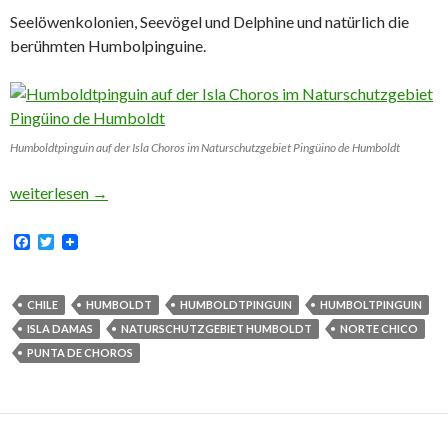
Seelöwenkolonien, Seevögel und Delphine und natürlich die
berühmten Humbolpinguine.
Humboldtpinguin auf der Isla Choros im Naturschutzgebiet Pingüino de Humboldt
Der Humboldt Nationalpark in Chile
weiterlesen
→
F
T
a
w
c
i
e
t
b
t
CHILE
HUMBOLDT
HUMBOLDTPINGUIN
HUMBOLTPINGUIN
o
e
ISLA DAMAS
NATURSCHUTZGEBIET HUMBOLDT
NORTE CHICO
o
r
k
PUNTA DE CHOROS