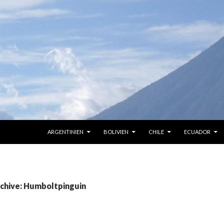
ZUM INHALT SPRINGEN
ARGENTINIEN
BOLIVIEN
CHILE
ECUADOR
chive: Humboltpinguin