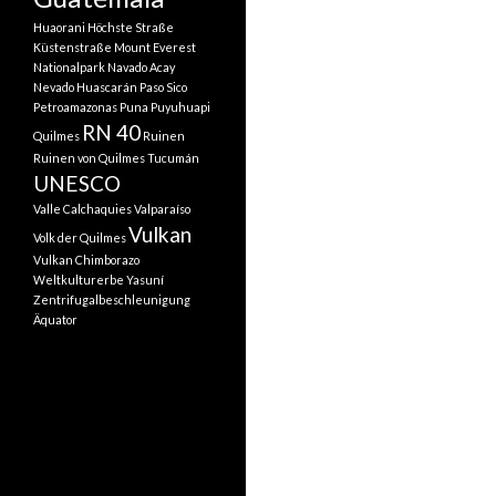
Huaorani
Höchste Straße
Küstenstraße
Mount Everest
Nationalpark
Navado Acay
Nevado Huascarán
Paso Sico
Petroamazonas
Puna
Puyuhuapi
RN 40
Quilmes
Ruinen
Ruinen von Quilmes
Tucumán
UNESCO
Valle Calchaquies
Valparaíso
Vulkan
Volk der Quilmes
Vulkan Chimborazo
Weltkulturerbe
Yasuní
Zentrifugalbeschleunigung
Äquator