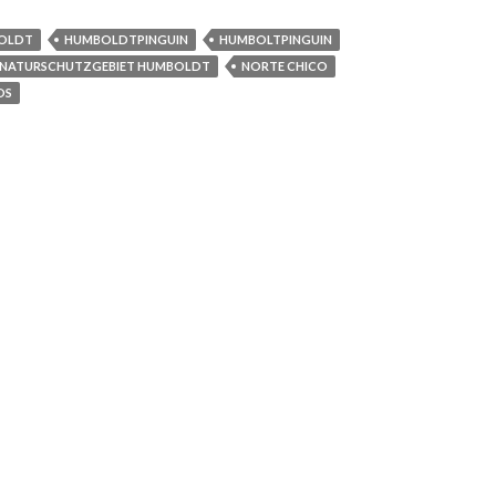
OLDT
HUMBOLDTPINGUIN
HUMBOLTPINGUIN
NATURSCHUTZGEBIET HUMBOLDT
NORTE CHICO
OS