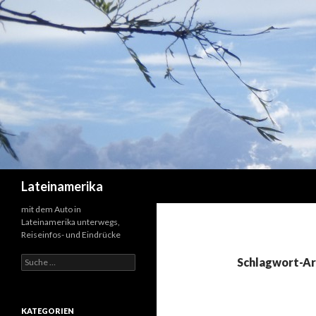
Suchen
Lateinamerika
mit dem Auto in
Lateinamerika unterwegs,
Reiseinfos- und Eindrücke
Suche
Schlagwort-Ar
nach:
KATEGORIEN