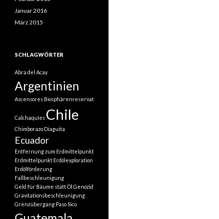
Januar 2016
März 2015
SCHLAGWÖRTER
Abra del Acay
Argentinien
Ascensores
Biosphärenreservat
Chile
Calchaquíes
Chimborazo
Diaguita
Ecuador
Entfernung zum Erdmittelpunkt
Erdmittelpunkt
Erdölexploration
Erdölförderung
Fallbeschleunigung
Geld für Bäume statt Öl
Genozid
Gravitationsbeschleunigung
Grenzübergang Paso Sico
Guatemala