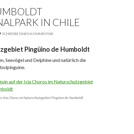
UMBOLDT
ALPARK IN CHILE
SCHREIBE EINEN KOMMENTAR
zgebiet Pingüino de Humboldt
, Seevögel und Delphine und natürlich die
olpinguine.
r Isla Choros im Naturschutzgebiet Pingüino de Humboldt
tionalpark in Chile