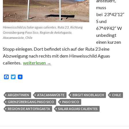
ansteuert,
muss
bei 23°42’12“
S und
Hinweisschild zu Salar aguas calientes, Ruta 23, Richtung
67°49’42“ W
Grenzübergang Paso Sico, Region de Antofagasta,
unbedingt
Atacamawüste, Chile
einen kurzen
Stopp einlegen. Dort befindet sich auf der Ruta 23 eine
Abzweigung nach rechts mit dem Hinweisschild Aguas
Grenzübergang Paso Sico von Chile nach Argentinien
calientes.
weiterlesen
→
F
T
a
w
c
i
e
t
b
t
ARGENTINIEN
ATACAMAWÜSTE
BIRGIT KNOBLAUCH
CHILE
o
e
GRENZÜBERGANG PASO SICO
PASO SICO
o
r
k
REGION DE ANTOFAGASTA
SALAR AGUAS CALIENTES