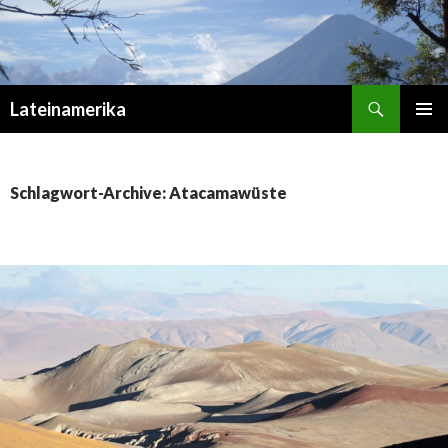
Suchen
Lateinamerika
ZUM
PRIMÄR
INHALT
MENÜ
SPRINGEN
Schlagwort-Archive: Atacamawüste