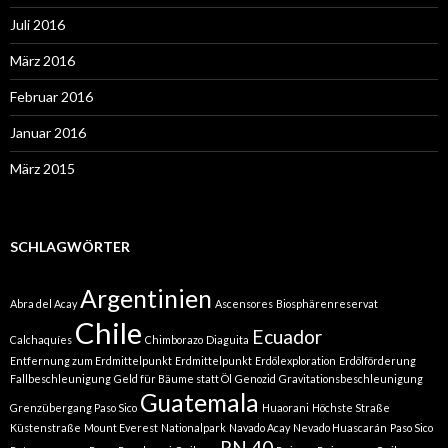
Juli 2016
März 2016
Februar 2016
Januar 2016
März 2015
SCHLAGWÖRTER
Argentinien
Abra del Acay
Ascensores
Biosphärenreservat
Chile
Ecuador
Calchaquíes
Chimborazo
Diaguita
Entfernung zum Erdmittelpunkt
Erdmittelpunkt
Erdölexploration
Erdölförderung
Fallbeschleunigung
Geld für Bäume statt Öl
Genozid
Gravitationsbeschleunigung
Guatemala
Grenzübergang Paso Sico
Huaorani
Höchste Straße
Küstenstraße
Mount Everest
Nationalpark
Navado Acay
Nevado Huascarán
Paso Sico
RN 40