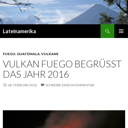
Suchen
Lateinamerika
ZUM
PRIMÄR
INHALT
MENÜ
SPRINGEN
FUEGO
,
GUATEMALA
,
VULKANE
VULKAN FUEGO BEGRÜSST D
AS JAHR 2016
18. FEBRUAR 2016
SCHREIBE EINEN KOMMENTAR