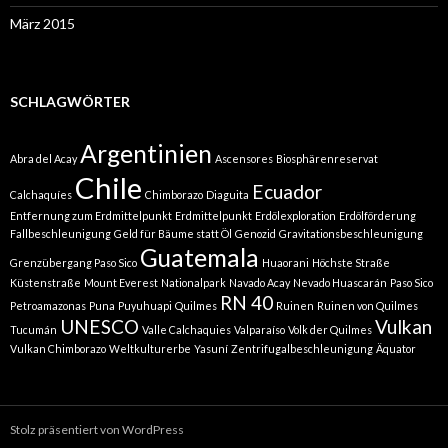
März 2015
SCHLAGWÖRTER
Argentinien
Abra del Acay
Ascensores
Biosphärenreservat
Chile
Ecuador
Calchaquíes
Chimborazo
Diaguita
Entfernung zum Erdmittelpunkt
Erdmittelpunkt
Erdölexploration
Erdölförderung
Fallbeschleunigung
Geld für Bäume statt Öl
Genozid
Gravitationsbeschleunigung
Guatemala
Grenzübergang Paso Sico
Huaorani
Höchste Straße
Küstenstraße
Mount Everest
Nationalpark
Navado Acay
Nevado Huascarán
Paso Sico
RN 40
Petroamazonas
Puna
Puyuhuapi
Quilmes
Ruinen
Ruinen von Quilmes
UNESCO
Vulkan
Tucumán
Valle Calchaquies
Valparaíso
Volk der Quilmes
Vulkan Chimborazo
Weltkulturerbe
Yasuní
Zentrifugalbeschleunigung
Äquator
Stolz präsentiert von WordPress