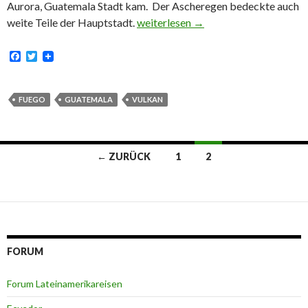
Aurora, Guatemala Stadt kam. Der Ascheregen bedeckte auch
Vulkan Fuego, Volcán de Fuego
weite Teile der Hauptstadt.
weiterlesen
→
F
T
a
w
c
i
e
t
b
t
FUEGO
GUATEMALA
VULKAN
o
e
o
r
k
Beitragsnavigation
← ZURÜCK
1
2
FORUM
Forum Lateinamerikareisen