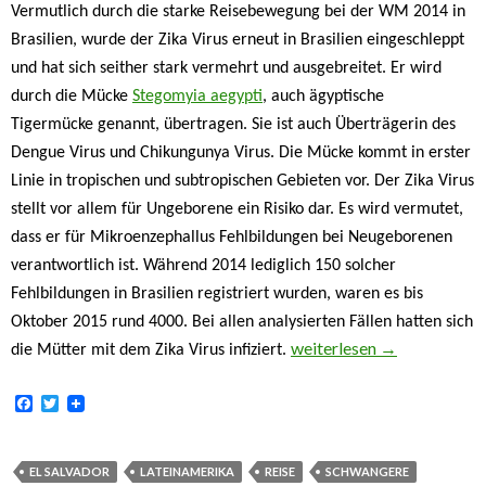
Vermutlich durch die starke Reisebewegung bei der WM 2014 in
Brasilien, wurde der Zika Virus erneut in Brasilien eingeschleppt
und hat sich seither stark vermehrt und ausgebreitet. Er wird
durch die Mücke
Stegomyia aegypti
, auch ägyptische
Tigermücke genannt, übertragen. Sie ist auch Überträgerin des
Dengue Virus und Chikungunya Virus. Die Mücke kommt in erster
Linie in tropischen und subtropischen Gebieten vor. Der Zika Virus
stellt vor allem für Ungeborene ein Risiko dar. Es wird vermutet,
dass er für Mikroenzephallus Fehlbildungen bei Neugeborenen
verantwortlich ist. Während 2014 lediglich 150 solcher
Fehlbildungen in Brasilien registriert wurden, waren es bis
Oktober 2015 rund 4000. Bei allen analysierten Fällen hatten sich
Der Zika Virus breitet sich
weiterlesen
→
die Mütter mit dem Zika Virus infiziert.
F
T
a
w
c
i
e
t
b
t
EL SALVADOR
LATEINAMERIKA
REISE
SCHWANGERE