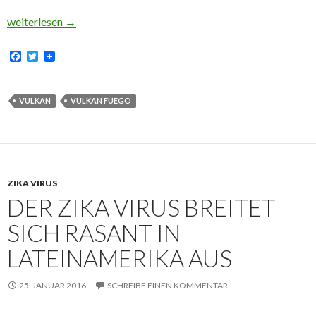
Vulkan Fuego begrüßt das Jahr 2016
weiterlesen
→
F
T
a
w
c
i
e
t
b
t
VULKAN
VULKAN FUEGO
o
e
o
r
k
ZIKA VIRUS
DER ZIKA VIRUS BREITET
SICH RASANT IN
LATEINAMERIKA AUS
25. JANUAR 2016
SCHREIBE EINEN KOMMENTAR