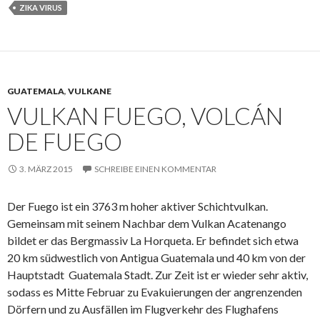
o
e
ZIKA VIRUS
o
r
k
GUATEMALA
,
VULKANE
VULKAN FUEGO, VOLCÁN
DE FUEGO
3. MÄRZ 2015
SCHREIBE EINEN KOMMENTAR
Der Fuego ist ein 3763 m hoher aktiver Schichtvulkan.
Gemeinsam mit seinem Nachbar dem Vulkan Acatenango
bildet er das Bergmassiv La Horqueta. Er befindet sich etwa
20 km südwestlich von Antigua Guatemala und 40 km von der
Hauptstadt Guatemala Stadt. Zur Zeit ist er wieder sehr aktiv,
sodass es Mitte Februar zu Evakuierungen der angrenzenden
Dörfern und zu Ausfällen im Flugverkehr des Flughafens